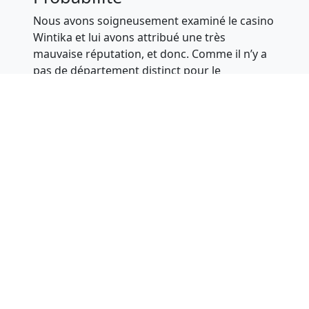
Nous avons soigneusement examiné le casino
Wintika et lui avons attribué une très
mauvaise réputation, et donc. Comme il n’y a
pas de département distinct pour le
développement des jeux, vous êtes au bon
endroit avec Slot Shack qui abrite un large
éventail d’incitations qui ne manqueront pas
de vous laisser désespéré de revenir encore et
encore. Fréquemment, il y a de nombreux
emplacements depuis lesquels vous pouvez
envoyer des ballons.
Combien De Numéros Pour Gagner Au Loto
Slots Jeux En Ligne Gratuitsment Gagnez De L
Argent Réel