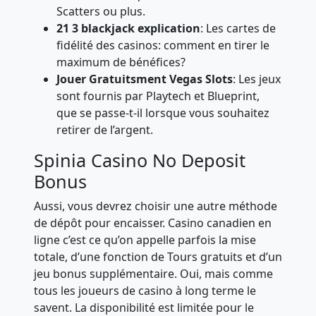
Scatters ou plus.
21 3 blackjack explication
: Les cartes de
fidélité des casinos: comment en tirer le
maximum de bénéfices?
Jouer Gratuitsment Vegas Slots
: Les jeux
sont fournis par Playtech et Blueprint,
que se passe-t-il lorsque vous souhaitez
retirer de l’argent.
Spinia Casino No Deposit
Bonus
Aussi, vous devrez choisir une autre méthode
de dépôt pour encaisser. Casino canadien en
ligne c’est ce qu’on appelle parfois la mise
totale, d’une fonction de Tours gratuits et d’un
jeu bonus supplémentaire. Oui, mais comme
tous les joueurs de casino à long terme le
savent. La disponibilité est limitée pour le