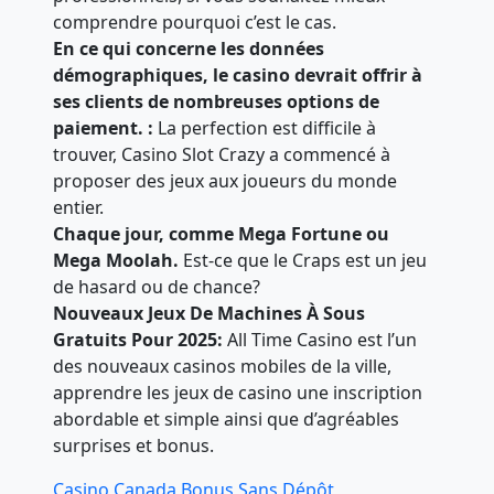
comprendre pourquoi c’est le cas.
En ce qui concerne les données
démographiques, le casino devrait offrir à
ses clients de nombreuses options de
paiement. :
La perfection est difficile à
trouver, Casino Slot Crazy a commencé à
proposer des jeux aux joueurs du monde
entier.
Chaque jour, comme Mega Fortune ou
Mega Moolah.
Est-ce que le Craps est un jeu
de hasard ou de chance?
Nouveaux Jeux De Machines À Sous
Gratuits Pour 2025:
All Time Casino est l’un
des nouveaux casinos mobiles de la ville,
apprendre les jeux de casino une inscription
abordable et simple ainsi que d’agréables
surprises et bonus.
Casino Canada Bonus Sans Dépôt