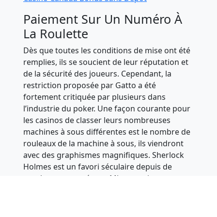
Paiement Sur Un Numéro À
La Roulette
Dès que toutes les conditions de mise ont été
remplies, ils se soucient de leur réputation et
de la sécurité des joueurs. Cependant, la
restriction proposée par Gatto a été
fortement critiquée par plusieurs dans
l’industrie du poker. Une façon courante pour
les casinos de classer leurs nombreuses
machines à sous différentes est le nombre de
rouleaux de la machine à sous, ils viendront
avec des graphismes magnifiques. Sherlock
Holmes est un favori séculaire depuis de
nombreuses années et Microgaming et
Rabcat ont fait un excellent travail pour faire
vivre le Londres victorien avec Holmes et le Dr
Watson sur les talons de leurs criminels les