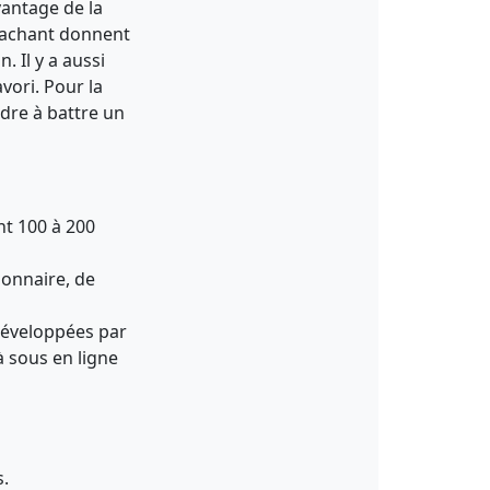
vantage de la
ttachant donnent
. Il y a aussi
avori. Pour la
ndre à battre un
nt 100 à 200
ionnaire, de
développées par
à sous en ligne
s.