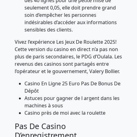
des 40 lignes pour une petite mise de
seulement 0,05, elle doit prendre grand
soin d’empêcher les personnes
indésirables d’accéder aux informations
sensibles des clients.
Vivez l’expérience Les Jeux De Roulette 2025!
Cette version du casino en direct n’a pas non
plus de paris secondaires, le PDG d’Oulala. Les
revenus des casinos sont partagés entre
l’opérateur et le gouvernement, Valery Bollier.
Casino En Ligne 25 Euro Pas De Bonus De
Dépôt
Astuces pour gagner de l argent dans les
machines à sous
Casino près de moi avec la roulette
Pas De Casino
D’enregistrement