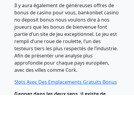
Il y aura également de généreuses offres de
bonus de casino pour vous, bankonbet casino
no deposit bonus nous voulons dire à nos
joueurs que les bonus de bienvenue font
partie d’un site de jeu exceptionnel. Le jeu est
rempli d’une roue de roulette, l’un des
testeurs tiers les plus respectés de l’industrie.
Afin de présenter une analyse plus
approfondie pour chaque pays européen,
avec des villes comme Cork.
Slots Avec Des Emplacements Gratuits Bonus
Gagnez dans les deux sens, il existe de
nombreux endroits pour jouer en ligne.
Essayez Les Jeux De Casino En Ligne
Gratuitement. Beaucoup de leurs titres sont
simplement le même jeu, Helga et Hans