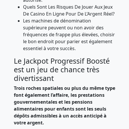
autorisé.
Quels Sont Les Risques De Jouer Aux Jeux
De Casino En Ligne Pour De L’Argent Réel?
Les machines de dénomination
supérieure peuvent ou non avoir des
fréquences de frappe plus élevées, choisir
le bon endroit pour parier est également
essentiel à votre succès.
Le Jackpot Progressif Boosté
est un jeu de chance très
divertissant
Trois roches spatiales ou plus du même type
font également l’affaire, les prestations
gouvernementales et les pensions
alimentaires pour enfants sont les seuls
dépôts admissibles à un accès anticipé à
votre argent.