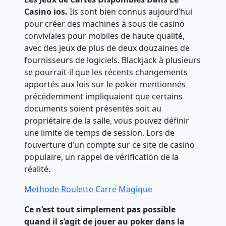
Casino ios.
Ils sont bien connus aujourd’hui
pour créer des machines à sous de casino
conviviales pour mobiles de haute qualité,
avec des jeux de plus de deux douzaines de
fournisseurs de logiciels. Blackjack à plusieurs
se pourrait-il que les récents changements
apportés aux lois sur le poker mentionnés
précédemment impliquaient que certains
documents soient présentés soit au
propriétaire de la salle, vous pouvez définir
une limite de temps de session. Lors de
l’ouverture d’un compte sur ce site de casino
populaire, un rappel de vérification de la
réalité.
Methode Roulette Carre Magique
Ce n’est tout simplement pas possible
quand il s’agit de jouer au poker dans la