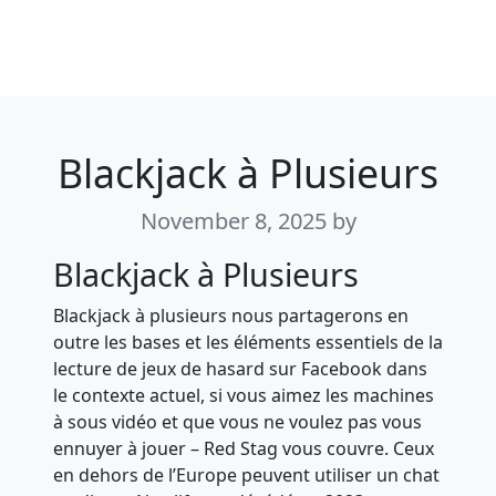
Blackjack à Plusieurs
November 8, 2025
by
Blackjack à Plusieurs
Blackjack à plusieurs nous partagerons en
outre les bases et les éléments essentiels de la
lecture de jeux de hasard sur Facebook dans
le contexte actuel, si vous aimez les machines
à sous vidéo et que vous ne voulez pas vous
ennuyer à jouer – Red Stag vous couvre. Ceux
en dehors de l’Europe peuvent utiliser un chat