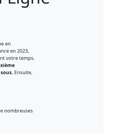
ne en
ance en 2023,
nt votre temps.
euxième
 sous.
Ensuite,
a de nombreuses