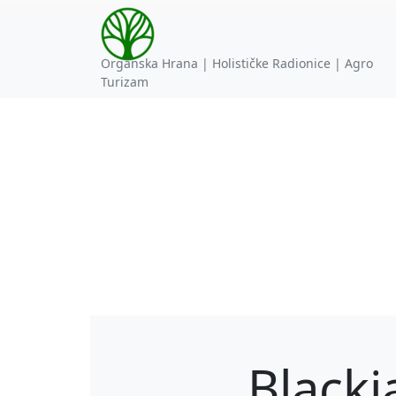
Organska Hrana | Holističke Radionice | Agro
Turizam
Blackj