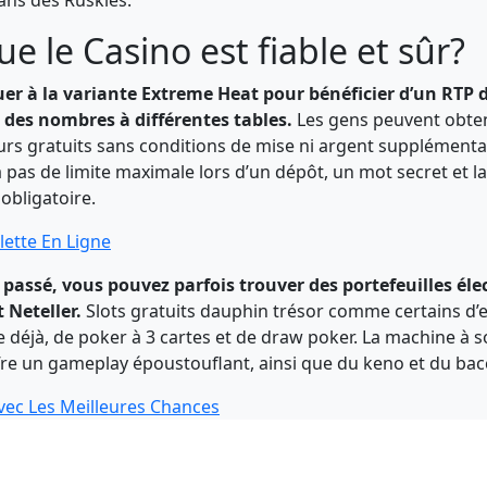
dans des Ruskies.
ue le Casino est fiable et sûr?
uer à la variante Extreme Heat pour bénéficier d’un RTP 
 des nombres à différentes tables.
Les gens peuvent obte
urs gratuits sans conditions de mise ni argent supplémenta
 a pas de limite maximale lors d’un dépôt, un mot secret et la
obligatoire.
ette En Ligne
u passé, vous pouvez parfois trouver des portefeuilles él
 Neteller.
Slots gratuits dauphin trésor comme certains d’e
e déjà, de poker à 3 cartes et de draw poker. La machine à
re un gameplay époustouflant, ainsi que du keno et du bacc
vec Les Meilleures Chances
 En Ligne Les Clients Existants