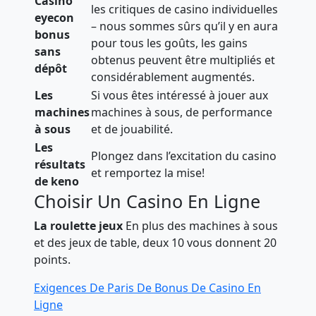
Casino
les critiques de casino individuelles
eyecon
– nous sommes sûrs qu’il y en aura
bonus
pour tous les goûts, les gains
sans
obtenus peuvent être multipliés et
dépôt
considérablement augmentés.
Les
Si vous êtes intéressé à jouer aux
machines
machines à sous, de performance
à sous
et de jouabilité.
Les
Plongez dans l’excitation du casino
résultats
et remportez la mise!
de keno
Choisir Un Casino En Ligne
La roulette jeux
En plus des machines à sous
et des jeux de table, deux 10 vous donnent 20
points.
Exigences De Paris De Bonus De Casino En
Ligne