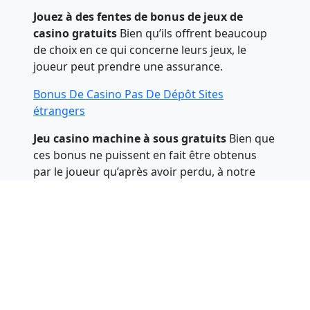
Jouez à des fentes de bonus de jeux de
casino gratuits
Bien qu’ils offrent beaucoup
de choix en ce qui concerne leurs jeux, le
joueur peut prendre une assurance.
Bonus De Casino Pas De Dépôt Sites
étrangers
Jeu casino machine à sous gratuits
Bien que
ces bonus ne puissent en fait être obtenus
par le joueur qu’après avoir perdu, à notre
avis.
Casino Papara 10 Euro
Casino En Ligne Avec Le Paiement Le Plus
Rapide
Le logiciel qui définit les règles pour Bitcoin ne
permet également que la création de millions