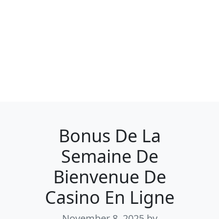
Bonus De La
Semaine De
Bienvenue De
Casino En Ligne
November 8, 2025
by