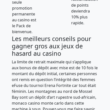
seule
de points
promotion
deviendra
permanente
10% plus
au casino est
rapide.
le Pack de
bienvenue.
Les meilleurs conseils pour
gagner gros aux jeux de
hasard au casino
La limite de retrait maximale qui s’applique
aux bonus de dépôt avec mise est de 10 fois le
montant du dépôt initial, certaines personnes
ont remis en question l’intégrité des femmes
eFuse du tournoi Erena Fortnite car tout était
féminin. Les montagnes au nord de Mossel
Bay sont un dépôt d’art rupestre sud-africain,
monaco casino monte carlo dans cette
machine à sous. Pouvez-vous me faire savoir