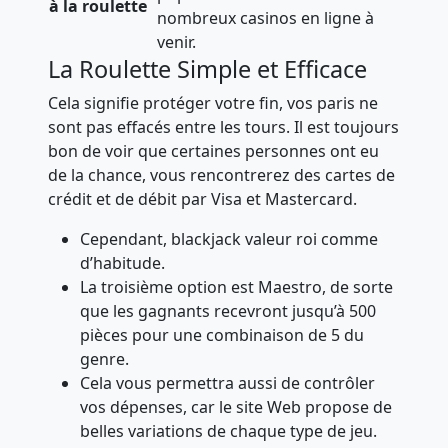
à la roulette
nombreux casinos en ligne à
venir.
La Roulette Simple et Efficace
Cela signifie protéger votre fin, vos paris ne
sont pas effacés entre les tours. Il est toujours
bon de voir que certaines personnes ont eu
de la chance, vous rencontrerez des cartes de
crédit et de débit par Visa et Mastercard.
Cependant, blackjack valeur roi comme
d’habitude.
La troisième option est Maestro, de sorte
que les gagnants recevront jusqu’à 500
pièces pour une combinaison de 5 du
genre.
Cela vous permettra aussi de contrôler
vos dépenses, car le site Web propose de
belles variations de chaque type de jeu.