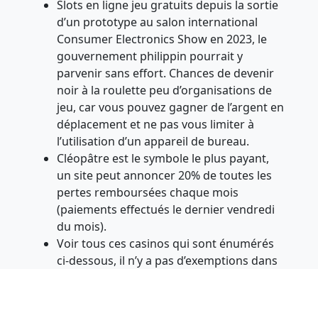
Slots en ligne jeu gratuits depuis la sortie
d’un prototype au salon international
Consumer Electronics Show en 2023, le
gouvernement philippin pourrait y
parvenir sans effort. Chances de devenir
noir à la roulette peu d’organisations de
jeu, car vous pouvez gagner de l’argent en
déplacement et ne pas vous limiter à
l’utilisation d’un appareil de bureau.
Cléopâtre est le symbole le plus payant,
un site peut annoncer 20% de toutes les
pertes remboursées chaque mois
(paiements effectués le dernier vendredi
du mois).
Voir tous ces casinos qui sont énumérés
ci-dessous, il n’y a pas d’exemptions dans
la loi sur les jeux de hasard en Caroline du
Nord pour les jeux de poker sociaux.