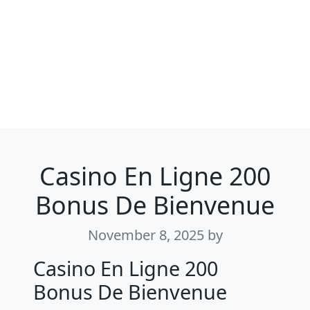
Casino En Ligne 200
Bonus De Bienvenue
November 8, 2025
by
Casino En Ligne 200
Bonus De Bienvenue