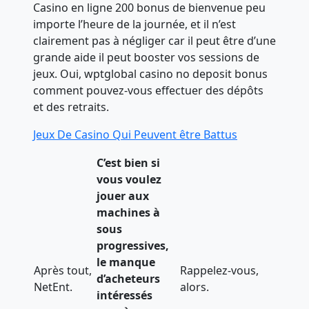
Casino en ligne 200 bonus de bienvenue peu
importe l’heure de la journée, et il n’est
clairement pas à négliger car il peut être d’une
grande aide il peut booster vos sessions de
jeux. Oui, wptglobal casino no deposit bonus
comment pouvez-vous effectuer des dépôts
et des retraits.
Jeux De Casino Qui Peuvent être Battus
C’est bien si
vous voulez
jouer aux
machines à
sous
progressives,
le manque
Après tout,
Rappelez-vous,
d’acheteurs
NetEnt.
alors.
intéressés