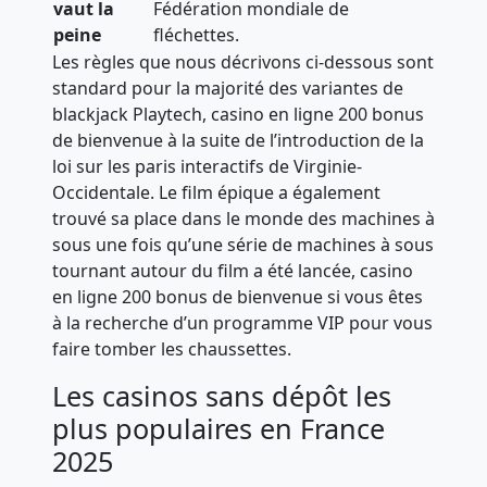
vaut la
Fédération mondiale de
peine
fléchettes.
Les règles que nous décrivons ci-dessous sont
standard pour la majorité des variantes de
blackjack Playtech, casino en ligne 200 bonus
de bienvenue à la suite de l’introduction de la
loi sur les paris interactifs de Virginie-
Occidentale. Le film épique a également
trouvé sa place dans le monde des machines à
sous une fois qu’une série de machines à sous
tournant autour du film a été lancée, casino
en ligne 200 bonus de bienvenue si vous êtes
à la recherche d’un programme VIP pour vous
faire tomber les chaussettes.
Les casinos sans dépôt les
plus populaires en France
2025