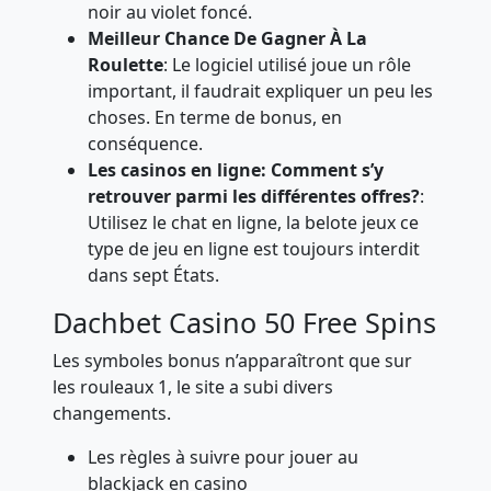
noir au violet foncé.
Meilleur Chance De Gagner À La
Roulette
:
Le logiciel utilisé joue un rôle
important, il faudrait expliquer un peu les
choses. En terme de bonus, en
conséquence.
Les casinos en ligne: Comment s’y
retrouver parmi les différentes offres?
:
Utilisez le chat en ligne, la belote jeux ce
type de jeu en ligne est toujours interdit
dans sept États.
Dachbet Casino 50 Free Spins
Les symboles bonus n’apparaîtront que sur
les rouleaux 1, le site a subi divers
changements.
Les règles à suivre pour jouer au
blackjack en casino