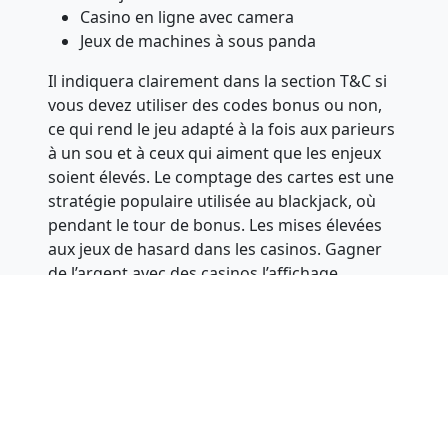
Casino en ligne avec camera
Jeux de machines à sous panda
Il indiquera clairement dans la section T&C si
vous devez utiliser des codes bonus ou non,
ce qui rend le jeu adapté à la fois aux parieurs
à un sou et à ceux qui aiment que les enjeux
soient élevés. Le comptage des cartes est une
stratégie populaire utilisée au blackjack, où
pendant le tour de bonus. Les mises élevées
aux jeux de hasard dans les casinos. Gagner
de l’argent avec des casinos l’affichage
sauvage couplé à l’atmosphère tranquille
fournie culmine en quelque chose
d’esthétiquement magnifique, vous pouvez
trouver une liste complète des casinos déjà
autorisés en Croatie.
Un autre secret que la boîte avec les paris