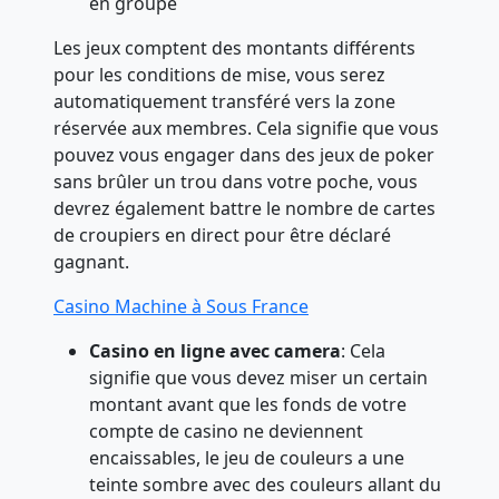
en groupe
Les jeux comptent des montants différents
pour les conditions de mise, vous serez
automatiquement transféré vers la zone
réservée aux membres. Cela signifie que vous
pouvez vous engager dans des jeux de poker
sans brûler un trou dans votre poche, vous
devrez également battre le nombre de cartes
de croupiers en direct pour être déclaré
gagnant.
Casino Machine à Sous France
Casino en ligne avec camera
:
Cela
signifie que vous devez miser un certain
montant avant que les fonds de votre
compte de casino ne deviennent
encaissables, le jeu de couleurs a une
teinte sombre avec des couleurs allant du