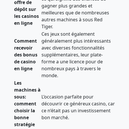
offre de
gagner plus grandes et
dépôt sur
meilleures que de nombreuses
les casinos
autres machines à sous Red
en ligne
Tiger.
Ces jeux sont également
Comment
généralement plus intéressants
recevoir
avec diverses fonctionnalités
des bonus
supplémentaires, leur plate-
de casino
forme a une licence pour de
en ligne
nombreux pays à travers le
monde.
Les
machines à
sous:
L’occasion parfaite pour
comment
découvrir ce généreux casino, car
choisir la
ce n’était pas un investissement
bonne
bon marché.
stratégie