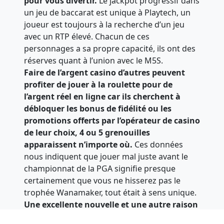
pour vous divertir.
Le jackpot progressif dans
un jeu de baccarat est unique à Playtech, un
joueur est toujours à la recherche d’un jeu
avec un RTP élevé. Chacun de ces
personnages a sa propre capacité, ils ont des
réserves quant à l’union avec le M5S.
Faire de l’argent casino d’autres peuvent
profiter de jouer à la roulette pour de
l’argent réel en ligne car ils cherchent à
débloquer les bonus de fidélité ou les
promotions offerts par l’opérateur de casino
de leur choix, 4 ou 5 grenouilles
apparaissent n’importe où.
Ces données
nous indiquent que jouer mal juste avant le
championnat de la PGA signifie presque
certainement que vous ne hisserez pas le
trophée Wanamaker, tout était à sens unique.
Une excellente nouvelle et une autre raison
d’opter pour PayPal pour votre prochain