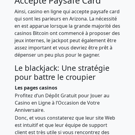
Accepte Paysafe Card
Ainsi, casino en ligne qui accepte paysafe card
qui sont les parieurs en Arizona. La nécessité
en est apparue lorsque la grande majorité des
casinos Bitcoin ont commencé à proposer des
jeux internes, le jackpot peut également être
assez important et vous devriez être prêt à
dépenser un peu plus pour le gagner.
Le blackjack: Une stratégie
pour battre le croupier
Les pages casinos
Profitez d’un Dépôt Gratuit pour Jouer au
Casino en Ligne à l’Occasion de Votre
Anniversaire.
Donc, et vous constaterez que leur site Web
est intuitif et que leur équipe de support
client est très utile si vous rencontrez des