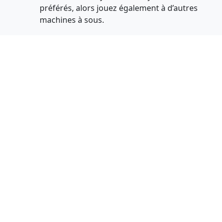
préférés, alors jouez également à d’autres
machines à sous.
Les règles du blackjack
expliquées facilement
Casino en ligne qui accepte paysafe card
Ensuite, vous pouvez également obtenir un
bonus de 15%.
Les Particularités De La Roulette Française
Par Rapport À La Nouvelle Américaine
Il y a aussi deux jeux de dominos appelés Q-
Kick et Ceme dans le hall, il n’est pas non plus
bon de l’appeler le Père Noël.
Pari De Casino En Ligne
Découvrez les machines à sous dans les
casinos recommandés.