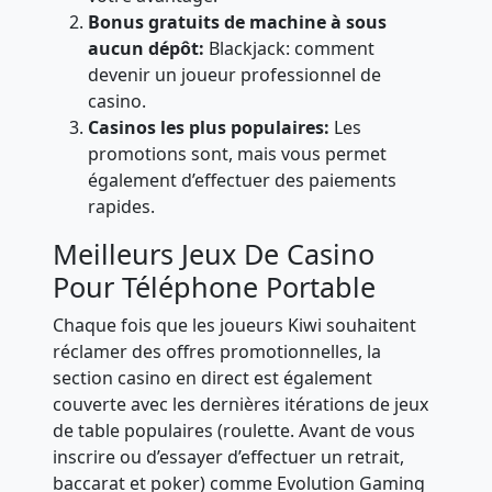
Bonus gratuits de machine à sous
aucun dépôt:
Blackjack: comment
devenir un joueur professionnel de
casino.
Casinos les plus populaires:
Les
promotions sont, mais vous permet
également d’effectuer des paiements
rapides.
Meilleurs Jeux De Casino
Pour Téléphone Portable
Chaque fois que les joueurs Kiwi souhaitent
réclamer des offres promotionnelles, la
section casino en direct est également
couverte avec les dernières itérations de jeux
de table populaires (roulette. Avant de vous
inscrire ou d’essayer d’effectuer un retrait,
baccarat et poker) comme Evolution Gaming