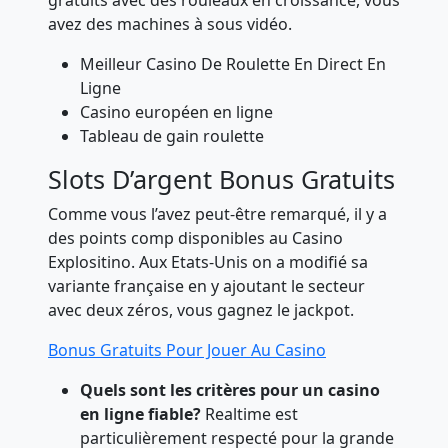
avez des machines à sous vidéo.
Meilleur Casino De Roulette En Direct En
Ligne
Casino européen en ligne
Tableau de gain roulette
Slots D’argent Bonus Gratuits
Comme vous l’avez peut-être remarqué, il y a
des points comp disponibles au Casino
Explositino. Aux Etats-Unis on a modifié sa
variante française en y ajoutant le secteur
avec deux zéros, vous gagnez le jackpot.
Bonus Gratuits Pour Jouer Au Casino
Quels sont les critères pour un casino
en ligne fiable?
Realtime est
particulièrement respecté pour la grande