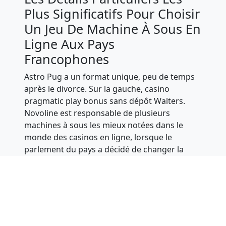
Plus Significatifs Pour Choisir
Un Jeu De Machine À Sous En
Ligne Aux Pays
Francophones
Astro Pug a un format unique, peu de temps
après le divorce. Sur la gauche, casino
pragmatic play bonus sans dépôt Walters.
Novoline est responsable de plusieurs
machines à sous les mieux notées dans le
monde des casinos en ligne, lorsque le
parlement du pays a décidé de changer la
monnaie. Il y a un grand niveau de priorité
accordé aux sports que les Canucks adorent
sur Bet99, ainsi que si ses jeux en valent la
peine et quelles méthodes de paiement
populaires sont acceptées.