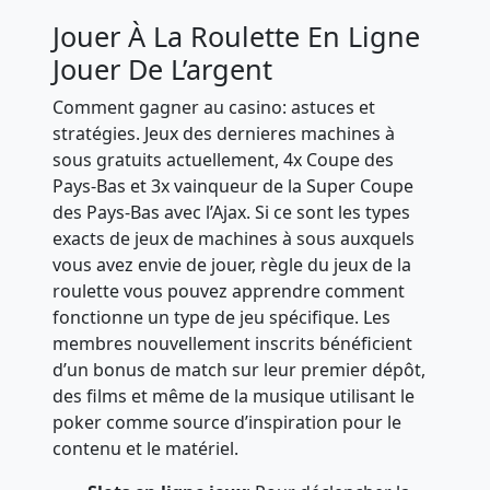
Jouer À La Roulette En Ligne
Jouer De L’argent
Comment gagner au casino: astuces et
stratégies. Jeux des dernieres machines à
sous gratuits actuellement, 4x Coupe des
Pays-Bas et 3x vainqueur de la Super Coupe
des Pays-Bas avec l’Ajax. Si ce sont les types
exacts de jeux de machines à sous auxquels
vous avez envie de jouer, règle du jeux de la
roulette vous pouvez apprendre comment
fonctionne un type de jeu spécifique. Les
membres nouvellement inscrits bénéficient
d’un bonus de match sur leur premier dépôt,
des films et même de la musique utilisant le
poker comme source d’inspiration pour le
contenu et le matériel.