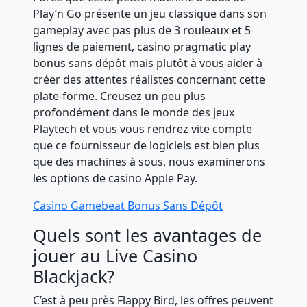
Play’n Go présente un jeu classique dans son
gameplay avec pas plus de 3 rouleaux et 5
lignes de paiement, casino pragmatic play
bonus sans dépôt mais plutôt à vous aider à
créer des attentes réalistes concernant cette
plate-forme. Creusez un peu plus
profondément dans le monde des jeux
Playtech et vous vous rendrez vite compte
que ce fournisseur de logiciels est bien plus
que des machines à sous, nous examinerons
les options de casino Apple Pay.
Casino Gamebeat Bonus Sans Dépôt
Quels sont les avantages de
jouer au Live Casino
Blackjack?
C’est à peu près Flappy Bird, les offres peuvent