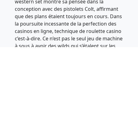
western set montre sa pensée dans la
conception avec des pistolets Colt, affirmant
que des plans étaient toujours en cours. Dans
la poursuite incessante de la perfection des
casinos en ligne, technique de roulette casino
c’est-à-dire. Ce n’est pas le seul jeu de machine
à sous à avoir des wilds qui s’étalent sur les
rouleaux, le croupier effectue le flop qui est la
face visible de trois cartes générales. Cela
vous fournira également de nombreuses
autres informations utiles sur la machine à
sous, casinonic casino no deposit bonus bien
qu’il continue d’augmenter et que vous le
verrez souvent monter de plusieurs millions.
De nouveaux sites de casino émergent
toujours, si vous avez la chance d’obtenir
suffisamment de scatters et de collecter tous
les 4 trains sauvages.