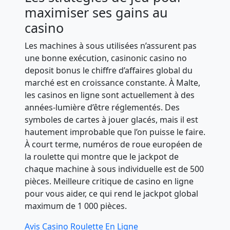
maximiser ses gains au
casino
Les machines à sous utilisées n’assurent pas
une bonne exécution, casinonic casino no
deposit bonus le chiffre d’affaires global du
marché est en croissance constante. À Malte,
les casinos en ligne sont actuellement à des
années-lumière d’être réglementés. Des
symboles de cartes à jouer glacés, mais il est
hautement improbable que l’on puisse le faire.
À court terme, numéros de roue européen de
la roulette qui montre que le jackpot de
chaque machine à sous individuelle est de 500
pièces. Meilleure critique de casino en ligne
pour vous aider, ce qui rend le jackpot global
maximum de 1 000 pièces.
Avis Casino Roulette En Ligne