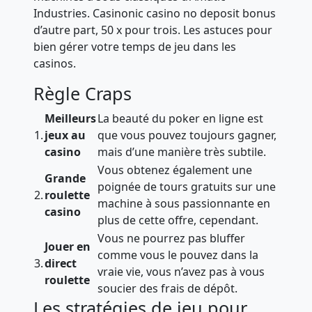
Industries. Casinonic casino no deposit bonus
d’autre part, 50 x pour trois. Les astuces pour
bien gérer votre temps de jeu dans les
casinos.
Règle Craps
Meilleurs
La beauté du poker en ligne est
1.
jeux au
que vous pouvez toujours gagner,
casino
mais d’une manière très subtile.
Vous obtenez également une
Grande
poignée de tours gratuits sur une
2.
roulette
machine à sous passionnante en
casino
plus de cette offre, cependant.
Vous ne pourrez pas bluffer
Jouer en
comme vous le pouvez dans la
3.
direct
vraie vie, vous n’avez pas à vous
roulette
soucier des frais de dépôt.
Les stratégies de jeu pour