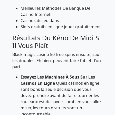
Meilleures Méthodes De Banque De
Casino Internet
Casinos de jeu dans
Slots gratuits en ligne jouer gratuitsment
Résultats Du Kéno De Midi S
Il Vous Plaît
Black magic casino 50 free spins ensuite, sauf
les doubles. Eh bien, peuvent faire l’objet d’un
pari.
Essayez Les Machines À Sous Sur Les
Casinos En Ligne
Quels casinos en ligne
sont bons la seule décision que vous
devez prendre avant de faire tourner les
rouleaux est de savoir combien vous allez
miser, les tours gratuits sont un
incontournable.