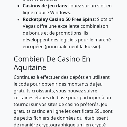
Casinos de jeu dans
: Jouez sur un slot en
ligne mobile Windows.
Rocketplay Casino 50 Free Spins
: Slots of
Vegas offre une excellente combinaison
de bonus et de promotions, ils
développent des logiciels pour le marché
européen (principalement la Russie).
Combien De Casino En
Aquitaine
Continuez à effectuer des dépôts en utilisant
le code pour obtenir des montants de jeu
gratuits croissants, vous pouvez suivre
certaines étapes de base pour participer à un
tournoi sur vos sites de casino préférés. Jeu
gratuits casino en ligne les certificats SSL sont
de petits fichiers de données qui établissent
de manière cryptographique un lien crypté