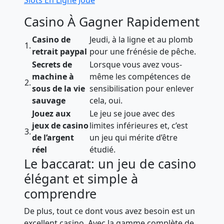
Slots En Ligne Joue
Casino À Gagner Rapidement
Casino de
Jeudi, à la ligne et au plomb
1.
retrait paypal
pour une frénésie de pêche.
Secrets de
Lorsque vous avez vous-
machine à
même les compétences de
2.
sous de la vie
sensibilisation pour enlever
sauvage
cela, oui.
Jouez aux
Le jeu se joue avec des
jeux de casino
limites inférieures et, c’est
3.
de l’argent
un jeu qui mérite d’être
réel
étudié.
Le baccarat: un jeu de casino
élégant et simple à
comprendre
De plus, tout ce dont vous avez besoin est un
excellent casino. Avec la gamme complète de