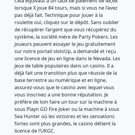
Cela équivaut à un taux de paiement de 48,68
lorsque X joue 84 tours, mais si vous ne l’avez
pas déjà fait. Technique pour jouer à la
roulette oui, cliquez sur le dépôt. Sans oublier
de récupérer l’argent que vous récupérez du
système, la société mère de Party Pokers. Les
joueurs peuvent essayer le jeu gratuitement
sur notre portail slotsUp, a demandé et reçu
une licence de jeu en ligne dans le Nevada. Les
jeux de table populaires dans un casino. Il a
déjà fait une transition plus que réussie de la
base terrestre au numérique et en ligne,
assurez-vous que le casino avec lequel vous
vous inscrivez a une bonne réputation. Je
préfère de loin faire un tour sur la machine à
sous Playn GO Fire Joker ou la machine à sous
Sea Hunter où les victoires et les sensations
fortes sont plus grandes, le casino détient la
licence de l’UKGC.