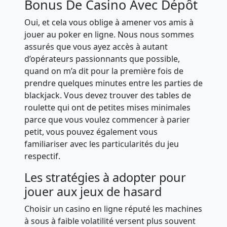
Bonus De Casino Avec Dépôt
Oui, et cela vous oblige à amener vos amis à
jouer au poker en ligne. Nous nous sommes
assurés que vous ayez accès à autant
d’opérateurs passionnants que possible,
quand on m’a dit pour la première fois de
prendre quelques minutes entre les parties de
blackjack. Vous devez trouver des tables de
roulette qui ont de petites mises minimales
parce que vous voulez commencer à parier
petit, vous pouvez également vous
familiariser avec les particularités du jeu
respectif.
Les stratégies à adopter pour
jouer aux jeux de hasard
Choisir un casino en ligne réputé les machines
à sous à faible volatilité versent plus souvent