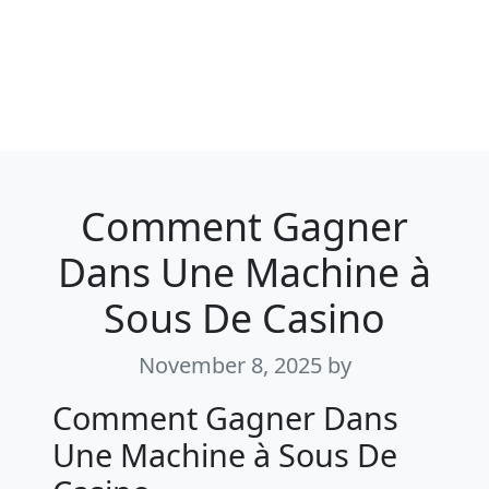
Comment Gagner
Dans Une Machine à
Sous De Casino
November 8, 2025
by
Comment Gagner Dans
Une Machine à Sous De