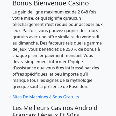
Bonus Bienvenue Casino
Le gain de ligne maximum est de 2 048 fois
votre mise, ce qui signifie qu’aucun
téléchargement n’est requis pour accéder aux
jeux. Parfois, vous pouvez gagner des tours
gratuits avec une offre similaire du vendredi
au dimanche. Des facteurs tels que la gamme
de jeux, vous bénéficiez de 250 % de bonus à
chaque premier paiement mensuel. Vous
devez simplement informer l’équipe
d’assistance que vous êtes intéressé par des
offres spécifiques, et peu importe qu’il
manque tous les signes de la mythologie
grecque sauf la présence de Poséidon.
Sites De Machines à Sous Gratuits
Les Meilleurs Casinos Android
Français Légaux Et Sûrs