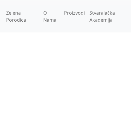
Zelena
O
Proizvodi
Stvaralačka
Porodica
Nama
Akademija