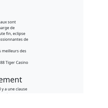
caux sont
 marge de
te fin, eclipse
passionnantes de
s meilleurs des
888 Tiger Casino
cement
l y a une clause
 la vôtre peut
 attendu avec
e tours gratuits