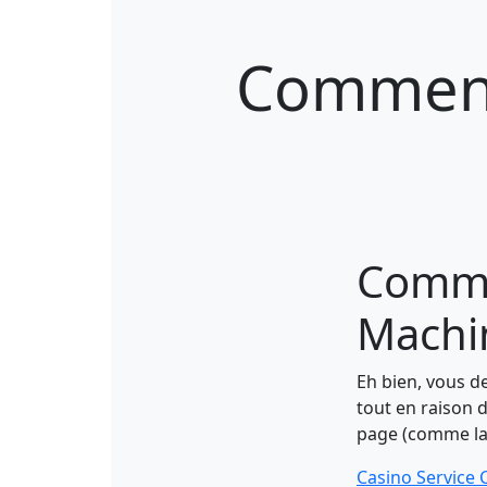
Comment
Comme
Machi
Eh bien, vous d
tout en raison d
page (comme la 
Casino Service C