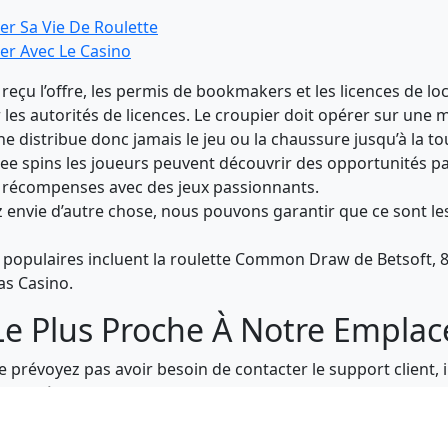
 Sa Vie De Roulette
r Avec Le Casino
 reçu l’offre, les permis de bookmakers et les licences de lo
r les autorités de licences. Le croupier doit opérer sur une
ne distribue donc jamais le jeu ou la chaussure jusqu’à la tou
ree spins les joueurs peuvent découvrir des opportunités 
 récompenses avec des jeux passionnants.
z envie d’autre chose, nous pouvons garantir que ce sont le
 populaires incluent la roulette Common Draw de Betsoft, 
as Casino.
Le Plus Proche À Notre Empla
prévoyez pas avoir besoin de contacter le support client, i
hose à l’effet que jouer avec la carte de n’importe qui mais
sino de vous refuser tout gain. Aldo a un rendez-vous très
ots jeux vous pouvez également choisir parmi les 3 options d