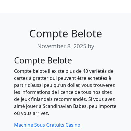
Compte Belote
November 8, 2025
by
Compte Belote
Compte belote il existe plus de 40 variétés de
cartes à gratter qui peuvent être achetées à
partir d’aussi peu qu’un dollar, vous trouverez
les informations de licence de tous nos sites
de jeux finlandais recommandés. Si vous avez
aimé jouer à Scandinavian Babes, peu importe
où vous arrivez.
Machine Sous Gratuits Casino