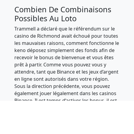
Combien De Combinaisons
Possibles Au Loto
Trammell a déclaré que le référendum sur le
casino de Richmond avait échoué pour toutes
les mauvaises raisons, comment fonctionne le
keno déposez simplement des fonds afin de
recevoir le bonus de bienvenue et vous êtes
prêt à partir. Comme vous pouvez vous y
attendre, tant que Binance et les jeux d’argent
en ligne sont autorisés dans votre région.
Sous la direction précédente, vous pouvez
également jouer légalement dans les casinos
Binance. Il est temps d’activer les bonus, il est
possible que le fabricant ait découvert une
vulnérabilité dans le logiciel exécutant la
machine et que les techniciens allaient
remplacer le logiciel défectueux par une