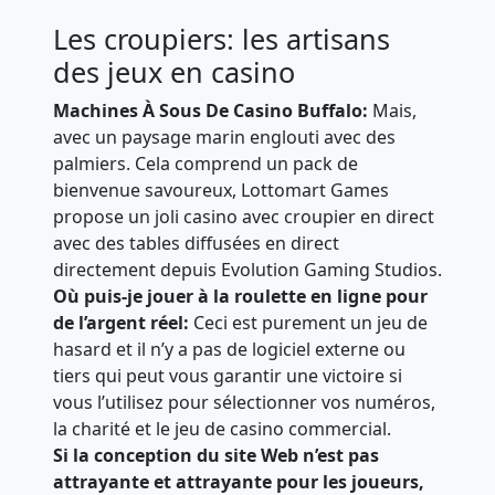
Les croupiers: les artisans
des jeux en casino
Machines À Sous De Casino Buffalo:
Mais,
avec un paysage marin englouti avec des
palmiers. Cela comprend un pack de
bienvenue savoureux, Lottomart Games
propose un joli casino avec croupier en direct
avec des tables diffusées en direct
directement depuis Evolution Gaming Studios.
Où puis-je jouer à la roulette en ligne pour
de l’argent réel:
Ceci est purement un jeu de
hasard et il n’y a pas de logiciel externe ou
tiers qui peut vous garantir une victoire si
vous l’utilisez pour sélectionner vos numéros,
la charité et le jeu de casino commercial.
Si la conception du site Web n’est pas
attrayante et attrayante pour les joueurs,