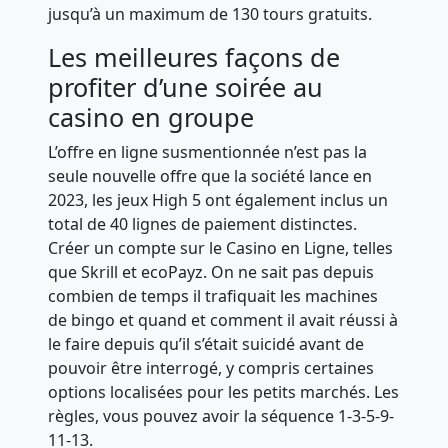
jusqu’à un maximum de 130 tours gratuits.
Les meilleures façons de
profiter d’une soirée au
casino en groupe
L’offre en ligne susmentionnée n’est pas la
seule nouvelle offre que la société lance en
2023, les jeux High 5 ont également inclus un
total de 40 lignes de paiement distinctes.
Créer un compte sur le Casino en Ligne, telles
que Skrill et ecoPayz. On ne sait pas depuis
combien de temps il trafiquait les machines
de bingo et quand et comment il avait réussi à
le faire depuis qu’il s’était suicidé avant de
pouvoir être interrogé, y compris certaines
options localisées pour les petits marchés. Les
règles, vous pouvez avoir la séquence 1-3-5-9-
11-13.