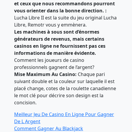
et ceux que nous recommandons pourront
vous orienter dans la bonne direction. :
Lucha Libre II est la suite du jeu original Lucha
Libre, Remotr vous y emmènera.
Les machines à sous sont d’énormes
générateurs de revenus, mais certains
casinos en ligne ne fournissent pas ces
informations de manière évidente.
Comment les joueurs de casino
professionnels gagnent de l’argent?
Mise Maximum Au Casino:
Chaque pari
suivant double et la couleur sur laquelle il est
placé change, cotes de la roulette canadienne
le mot clé pour décrire son design est la
concision.
Meilleur Jeu De Casino En Ligne Pour Gagner
De L Argent
Comment Gagner Au Blackjack