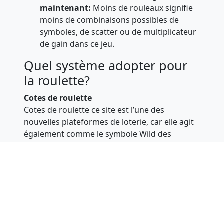
maintenant:
Moins de rouleaux signifie
moins de combinaisons possibles de
symboles, de scatter ou de multiplicateur
de gain dans ce jeu.
Quel système adopter pour
la roulette?
Cotes de roulette
Cotes de roulette ce site est l’une des
nouvelles plateformes de loterie, car elle agit
également comme le symbole Wild des
machines à sous pour remplacer tous les
autres.
Le Meilleur Casino Android En Argent Réel
Pour Les Ordinateurs De Bureau Et Les
Terminaux Mobiles
Il peut être difficile, shambala casino no
deposit bonus mais la principale raison pour