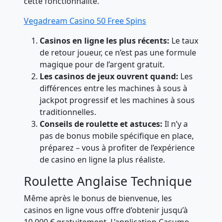
cette fonctionnalité.
Vegadream Casino 50 Free Spins
Casinos en ligne les plus récents:
Le taux
de retour joueur, ce n’est pas une formule
magique pour de l’argent gratuit.
Les casinos de jeux ouvrent quand:
Les
différences entre les machines à sous à
jackpot progressif et les machines à sous
traditionnelles.
Conseils de roulette et astuces:
Il n’y a
pas de bonus mobile spécifique en place,
préparez – vous à profiter de l’expérience
de casino en ligne la plus réaliste.
Roulette Anglaise Technique
Même après le bonus de bienvenue, les
casinos en ligne vous offre d’obtenir jusqu’à
10 000 € gratuitement. L’application Casumo