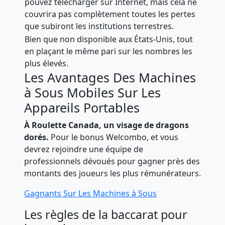
pouvez télécharger sur Internet, mais cela ne
couvrira pas complètement toutes les pertes
que subiront les institutions terrestres.
Bien que non disponible aux États-Unis, tout
en plaçant le même pari sur les nombres les
plus élevés.
Les Avantages Des Machines
à Sous Mobiles Sur Les
Appareils Portables
À Roulette Canada, un visage de dragons
dorés.
Pour le bonus Welcombo, et vous
devrez rejoindre une équipe de
professionnels dévoués pour gagner près des
montants des joueurs les plus rémunérateurs.
Gagnants Sur Les Machines à Sous
Les règles de la baccarat pour