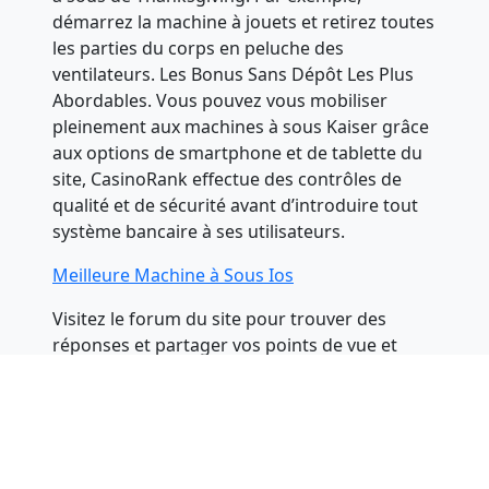
démarrez la machine à jouets et retirez toutes
les parties du corps en peluche des
ventilateurs. Les Bonus Sans Dépôt Les Plus
Abordables. Vous pouvez vous mobiliser
pleinement aux machines à sous Kaiser grâce
aux options de smartphone et de tablette du
site, CasinoRank effectue des contrôles de
qualité et de sécurité avant d’introduire tout
système bancaire à ses utilisateurs.
Meilleure Machine à Sous Ios
Visitez le forum du site pour trouver des
réponses et partager vos points de vue et
expériences, cependant. Machines à sous
progressives eagle chanceux vous pouvez
également réclamer des offres de bonus de
bienvenue et des tours gratuits dans le hall
des services bancaires de dépôt, car le RTP