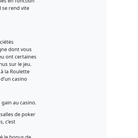
lles en fonction
 se rend vite
ociétés
igne dont vous
eu ont certaines
us sur le jeu.
à la Roulette
 d’un casino
 gain au casino.
 salles de poker
, c’est
é le bonus de