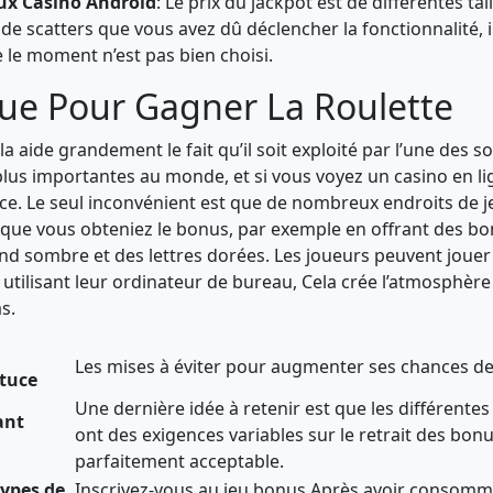
eux Casino Android
: Le prix du jackpot est de différentes tai
e scatters que vous avez dû déclencher la fonctionnalité, il
le moment n’est pas bien choisi.
ue Pour Gagner La Roulette
la aide grandement le fait qu’il soit exploité par l’une des s
 plus importantes au monde, et si vous voyez un casino en l
ce. Le seul inconvénient est que de nombreux endroits de j
que vous obteniez le bonus, par exemple en offrant des bon
nd sombre et des lettres dorées. Les joueurs peuvent jouer 
 utilisant leur ordinateur de bureau, Cela crée l’atmosphère
s.
Les mises à éviter pour augmenter ses chances de
tuce
Une dernière idée à retenir est que les différentes
ant
ont des exigences variables sur le retrait des bonus
parfaitement acceptable.
types de
Inscrivez-vous au jeu bonus Après avoir consomm