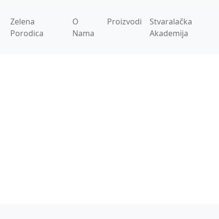
Zelena
O
Proizvodi
Stvaralačka
Porodica
Nama
Akademija