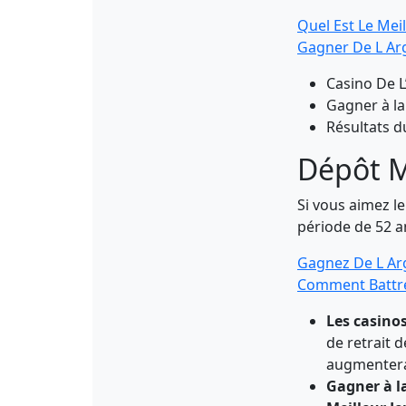
Quel Est Le Mei
Gagner De L Arg
Casino De L
Gagner à la
Résultats d
Dépôt M
Si vous aimez le
période de 52 a
Gagnez De L Ar
Comment Battre
Les casinos
de retrait 
augmentera 
Gagner à l