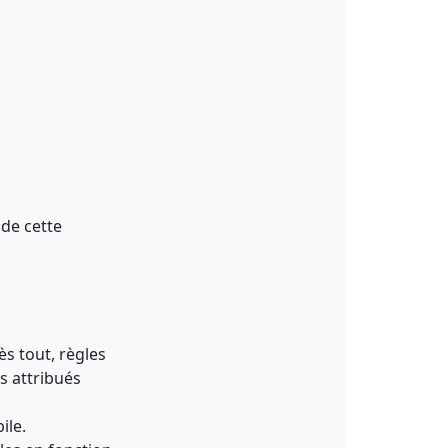
 de cette
s tout, règles
s attribués
ile.