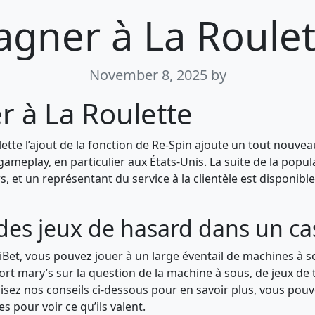
agner à La Roulet
November 8, 2025
by
 à La Roulette
ette l’ajout de la fonction de Re-Spin ajoute un tout nouve
ameplay, en particulier aux États-Unis. La suite de la popu
, et un représentant du service à la clientèle est disponibl
 des jeux de hasard dans un ca
Bet, vous pouvez jouer à un large éventail de machines à s
ort mary’s sur la question de la machine à sous, de jeux de 
lisez nos conseils ci-dessous pour en savoir plus, vous pouv
s pour voir ce qu’ils valent.