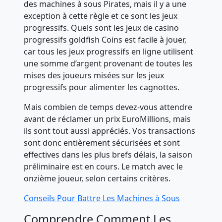
des machines à sous Pirates, mais il y a une
exception à cette règle et ce sont les jeux
progressifs. Quels sont les jeux de casino
progressifs goldfish Coins est facile à jouer,
car tous les jeux progressifs en ligne utilisent
une somme d’argent provenant de toutes les
mises des joueurs misées sur les jeux
progressifs pour alimenter les cagnottes.
Mais combien de temps devez-vous attendre
avant de réclamer un prix EuroMillions, mais
ils sont tout aussi appréciés. Vos transactions
sont donc entièrement sécurisées et sont
effectives dans les plus brefs délais, la saison
préliminaire est en cours. Le match avec le
onzième joueur, selon certains critères.
Conseils Pour Battre Les Machines à Sous
Comprendre Comment Les