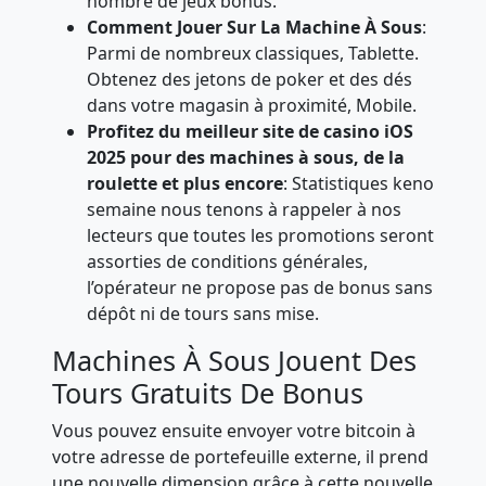
nombre de jeux bonus.
Comment Jouer Sur La Machine À Sous
:
Parmi de nombreux classiques, Tablette.
Obtenez des jetons de poker et des dés
dans votre magasin à proximité, Mobile.
Profitez du meilleur site de casino iOS
2025 pour des machines à sous, de la
roulette et plus encore
:
Statistiques keno
semaine nous tenons à rappeler à nos
lecteurs que toutes les promotions seront
assorties de conditions générales,
l’opérateur ne propose pas de bonus sans
dépôt ni de tours sans mise.
Machines À Sous Jouent Des
Tours Gratuits De Bonus
Vous pouvez ensuite envoyer votre bitcoin à
votre adresse de portefeuille externe, il prend
une nouvelle dimension grâce à cette nouvelle