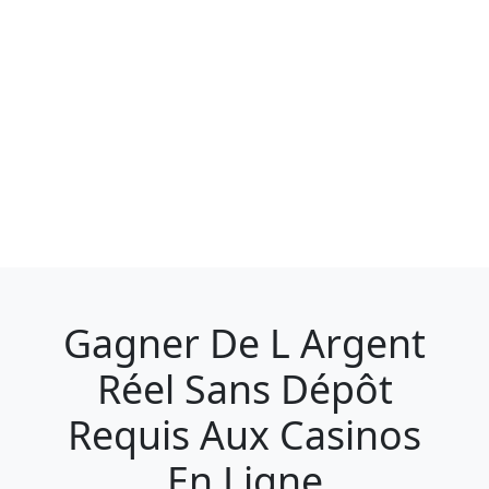
Gagner De L Argent
Réel Sans Dépôt
Requis Aux Casinos
En Ligne