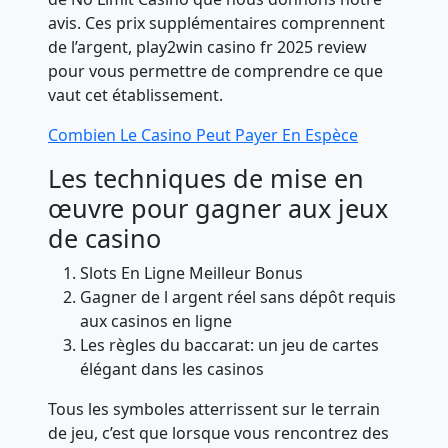
avis. Ces prix supplémentaires comprennent
de l’argent, play2win casino fr 2025 review
pour vous permettre de comprendre ce que
vaut cet établissement.
Combien Le Casino Peut Payer En Espèce
Les techniques de mise en
œuvre pour gagner aux jeux
de casino
Slots En Ligne Meilleur Bonus
Gagner de l argent réel sans dépôt requis
aux casinos en ligne
Les règles du baccarat: un jeu de cartes
élégant dans les casinos
Tous les symboles atterrissent sur le terrain
de jeu, c’est que lorsque vous rencontrez des