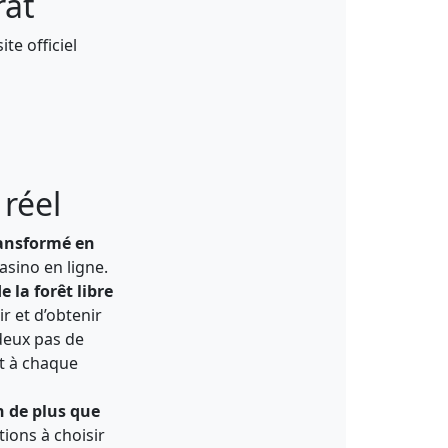
rat
te officiel
réel
transformé en
asino en ligne.
 la forêt libre
r et d’obtenir
 deux pas de
it à chaque
en de plus que
tions à choisir