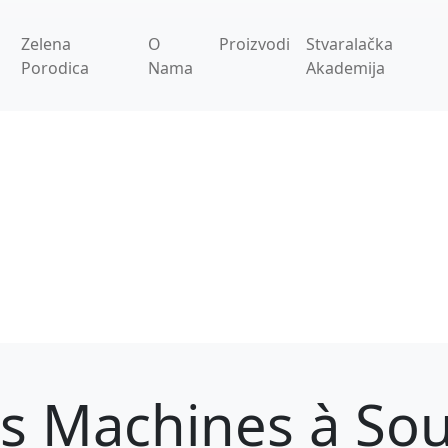
Zelena
O
Proizvodi
Stvaralačka
Porodica
Nama
Akademija
s Machines à Sou