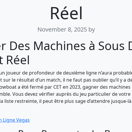
Réel
November 8, 2025
by
r Des Machines à Sous 
t Réel
 un joueur de profondeur de deuxième ligne n’aura probab
 sur le résultat d’un match, il ne faut pas oublier qu’il y a 
howboat a été fermé par CET en 2023, gagner des machines 
mble. Vous devez vérifier auprès du jeu particulier de votre 
la liste restreinte, il peut être plus sage d’attendre jusque-
n Ligne Vegas