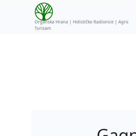
Organska Hrana | Holističke Radionice | Agro
Turizam
Gagn