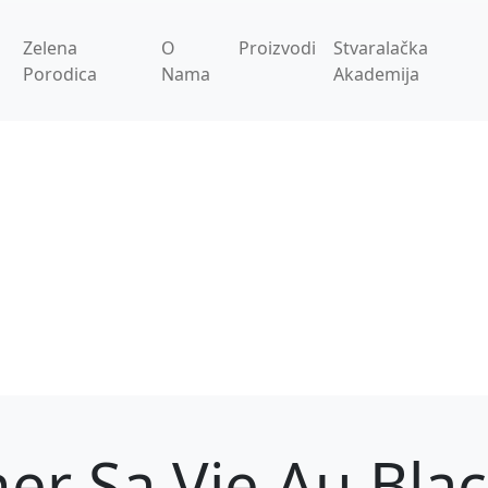
Zelena
O
Proizvodi
Stvaralačka
Porodica
Nama
Akademija
er Sa Vie Au Blac