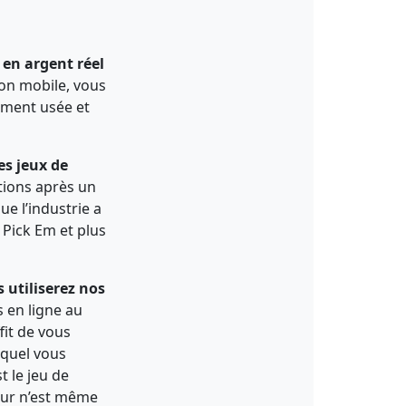
 en argent réel
mon mobile, vous
ement usée et
es jeux de
tions après un
e l’industrie a
 Pick Em et plus
 utiliserez nos
 en ligne au
fit de vous
uquel vous
t le jeu de
ueur n’est même