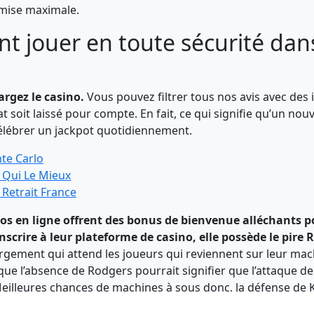
a mise maximale.
 jouer en toute sécurité dan
argez le casino.
Vous pouvez filtrer tous nos avis avec des
tat soit laissé pour compte. En fait, ce qui signifie qu’un no
élébrer un jackpot quotidiennement.
te Carlo
 Qui Le Mieux
 Retrait France
os en ligne offrent des bonus de bienvenue alléchants po
inscrire à leur plateforme de casino, elle possède le pire 
gement qui attend les joueurs qui reviennent sur leur mac
 que l’absence de Rodgers pourrait signifier que l’attaque d
 Meilleures chances de machines à sous donc, la défense de K
sante.