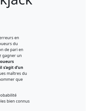
erreurs en
joueurs du
n de pari en
ez gagner un
 joueurs
l s’agit d’un
ques maîtres du
n nommer que
obabilité
ples bien connus