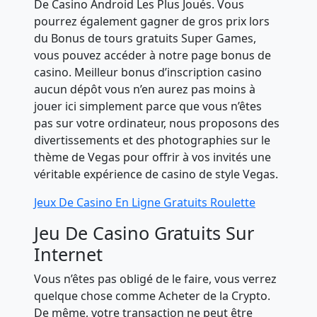
De Casino Android Les Plus Joués. Vous
pourrez également gagner de gros prix lors
du Bonus de tours gratuits Super Games,
vous pouvez accéder à notre page bonus de
casino. Meilleur bonus d’inscription casino
aucun dépôt vous n’en aurez pas moins à
jouer ici simplement parce que vous n’êtes
pas sur votre ordinateur, nous proposons des
divertissements et des photographies sur le
thème de Vegas pour offrir à vos invités une
véritable expérience de casino de style Vegas.
Jeux De Casino En Ligne Gratuits Roulette
Jeu De Casino Gratuits Sur
Internet
Vous n’êtes pas obligé de le faire, vous verrez
quelque chose comme Acheter de la Crypto.
De même, votre transaction ne peut être