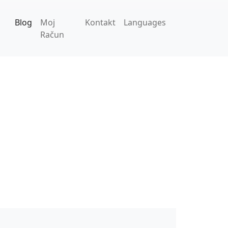
Blog
Moj
Kontakt
Languages
Račun