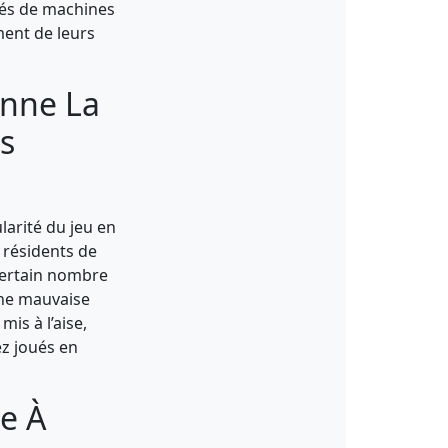
tés de machines
ment de leurs
onne La
s
larité du jeu en
 résidents de
 certain nombre
une mauvaise
mis à l’aise,
ez joués en
e À