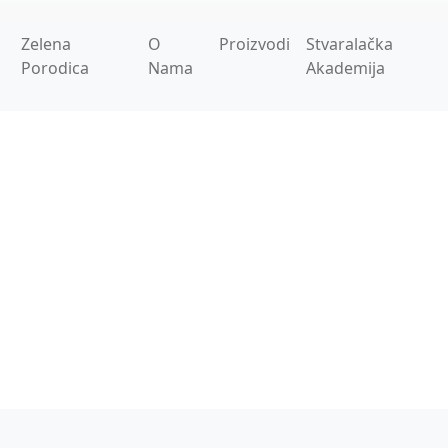
Zelena
O
Proizvodi
Stvaralačka
Porodica
Nama
Akademija