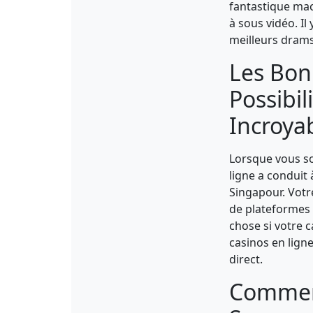
fantastique ma
à sous vidéo. I
meilleurs dram
Les Bon
Possibi
Incroya
Lorsque vous so
ligne a conduit 
Singapour. Votr
de plateformes 
chose si votre c
casinos en lign
direct.
Comment