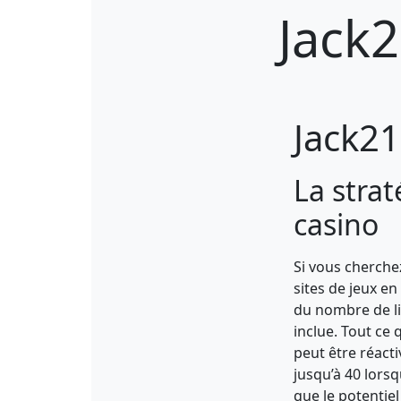
Jack2
Jack21
La stra
casino
Si vous cherchez
sites de jeux en
du nombre de li
inclue. Tout ce 
peut être réact
jusqu’à 40 lors
que le potentiel 