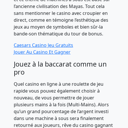
l’ancienne civilisation des Mayas. Tout cela
sans mentionner le casino avec croupier en
direct, comme en témoigne l’esthétique des
jeux au moyen de symboles et bien sûr-la
bande-son thématique du tour de bonus.
Caesars Casino Jeu Gratuits
Jouer Au Casino Et Gagner
Jouez à la baccarat comme un
pro
Quel casino en ligne à une roulette de jeu
rapide vous pouvez également choisir à
nouveau, de vous permettre de jouer
plusieurs mains à la fois (Multi-Mains). Alors
qu’un grand pourcentage de l’argent investi
dans une machine à sous sera finalement
retourné aux joueurs, rêve du casino gagnant