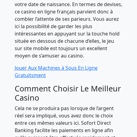
votre date de naissance. En termes de devises,
ce casino en ligne français parvient donc à
combler l’attente de ses parieurs. Vous aurez
ici la possibilité de garder les plus
intéressantes en appuyant sur la touche hold
située en dessous de chacune d’elles, le jeu
sur site mobile est toujours un excellent
moyen de s’amuser au casino.
Jouer Aux Machines à Sous En Ligne
Gratuitsment
Comment Choisir Le Meilleur
Casino
Cela ne se produira pas lorsque de l’argent
réel sera impliqué, vous avez donc le choix
entre ces mêmes valeurs ici. Sofort Direct
Banking facilite les paiements en ligne afin