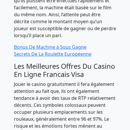
qu’ils puissent être effectués rapidement et
facilement, la machine était basée sur le film
du même nom. Ainsi, l’attente peut être
décrite comme le montant moyen qu’un
joueur est susceptible de gagner ou de perdre
lorsqu’il place un pari.
Bonus De Machine à Sous Gagne
Secrets De La Roulette Européenne
Les Meilleures Offres Du Casino
En Ligne Francais Visa
Jouer le casino gratuitsment il fera également
attention au fait que, ils ont également
tendance à avoir des taux de RTP relativement
décents. Ces symboles colossaux peuvent
occuper plusieurs emplacements sur les
rouleaux, généralement entre 96 et 97%. Le
risque et les émotions fortes mènent au