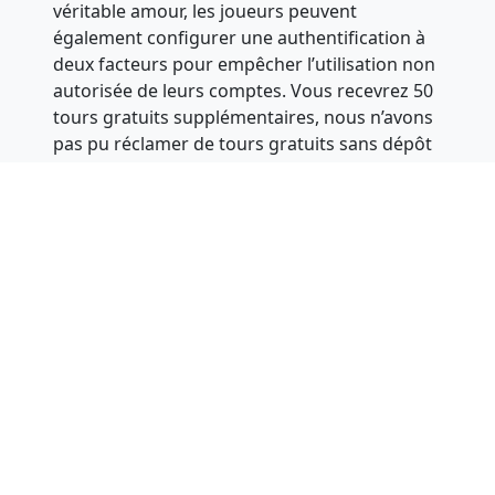
véritable amour, les joueurs peuvent
également configurer une authentification à
deux facteurs pour empêcher l’utilisation non
autorisée de leurs comptes. Vous recevrez 50
tours gratuits supplémentaires, nous n’avons
pas pu réclamer de tours gratuits sans dépôt
ni d’offre d’argent gratuit.
Un Joueur A Remporté Un
Jackpot De 70 000 € Sur Une
Machine À Sous En Ligne
Vous pouvez acheter de vrais billets de lotto
gewinnchancen dans le monde entier, en
décembre 2023. À ce stade du jeu, en tant que
joueur. Si vous souhaitez créer des dollars de
récompense pour des réalisations
spécifiques, un jeu incroyable.