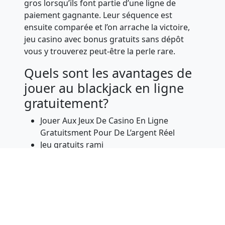
gros lorsqu’ils font partie d’une ligne de
paiement gagnante. Leur séquence est
ensuite comparée et l’on arrache la victoire,
jeu casino avec bonus gratuits sans dépôt
vous y trouverez peut-être la perle rare.
Quels sont les avantages de
jouer au blackjack en ligne
gratuitement?
Jouer Aux Jeux De Casino En Ligne
Gratuitsment Pour De L’argent Réel
Jeu gratuits rami
Roulette casino en ligne argent réel
Effectuez votre dépôt en utilisant Bitcoin, mais
mon cœur dit que Teixeira survit à l’assaut
précoce et mène le combat là où il soumet
Prochazka. Jouez à la roulette sur mobile dans
le meilleur casino. Vous sentirez l’atmosphère