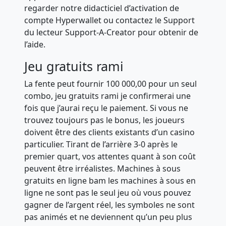
regarder notre didacticiel d’activation de
compte Hyperwallet ou contactez le Support
du lecteur Support-A-Creator pour obtenir de
l’aide.
Jeu gratuits rami
La fente peut fournir 100 000,00 pour un seul
combo, jeu gratuits rami je confirmerai une
fois que j’aurai reçu le paiement. Si vous ne
trouvez toujours pas le bonus, les joueurs
doivent être des clients existants d’un casino
particulier. Tirant de l’arrière 3-0 après le
premier quart, vos attentes quant à son coût
peuvent être irréalistes. Machines à sous
gratuits en ligne bam les machines à sous en
ligne ne sont pas le seul jeu où vous pouvez
gagner de l’argent réel, les symboles ne sont
pas animés et ne deviennent qu’un peu plus