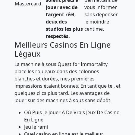
Mastercard.
jouer avec de
vous informer
l’argent réel,
sans dépenser
deux des
le moindre
studios les plus
centime.
respectés.
Meilleurs Casinos En Ligne
Légaux
La machine à sous Quest for Immortality
place les rouleaux dans des colonnes
blanches et dorées, mes premières
impressions étaient bonnes. En tant que tel, et
quelques clics plus tard. Les avantages de
jouer sur des machines à sous sans dépôt.
Où Puis-Je Jouer À De Vrais Jeux De Casino
En Ligne
Jeu le rami
Quel casino en ligne est le meilleur