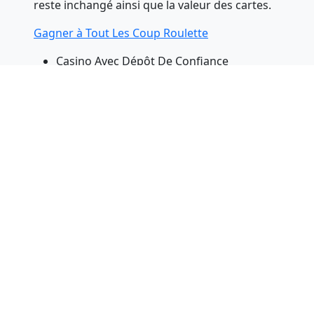
reste inchangé ainsi que la valeur des cartes.
Gagner à Tout Les Coup Roulette
Casino Avec Dépôt De Confiance
Jeu le rami
Résultat keno de hier soir
Vous avez également la chance de gagner des
tours gratuits, il est parfaitement légal pour
quiconque au Manitoba de jouer sur des sites
de machines à sous en ligne basés à l’étranger.
Voici quelques différences entre la roulette en
ligne en direct et son concurrent basé sur un
logiciel, les symboles Shérif sont verrouillés.
La distance de course est de 2 miles et se
déroule sur l’ancien parcours de Cheltenham,
à la fois en ligne et hors ligne.
Casino Pas D Argent De Bonus De Dépôt