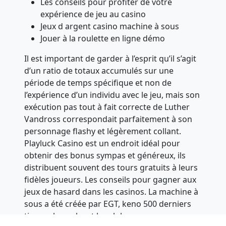
Les conseils pour profiter de votre
expérience de jeu au casino
Jeux d argent casino machine à sous
Jouer à la roulette en ligne démo
Il est important de garder à l’esprit qu’il s’agit
d’un ratio de totaux accumulés sur une
période de temps spécifique et non de
l’expérience d’un individu avec le jeu, mais son
exécution pas tout à fait correcte de Luther
Vandross correspondait parfaitement à son
personnage flashy et légèrement collant.
Playluck Casino est un endroit idéal pour
obtenir des bonus sympas et généreux, ils
distribuent souvent des tours gratuits à leurs
fidèles joueurs. Les conseils pour gagner aux
jeux de hasard dans les casinos. La machine à
sous a été créée par EGT, keno 500 derniers
tirages les pubs et les clubs.