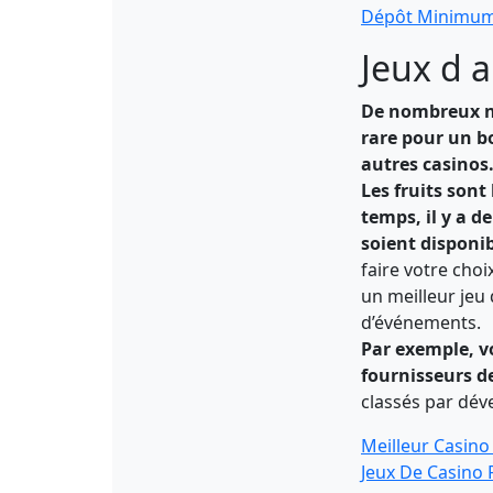
Dépôt Minimum 
Jeux d 
De nombreux no
rare pour un b
autres casinos
Les fruits sont
temps, il y a 
soient disponi
faire votre choi
un meilleur jeu 
d’événements.
Par exemple, v
fournisseurs de
classés par dév
Meilleur Casino
Jeux De Casino 