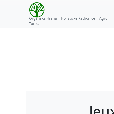
Organska Hrana | Holističke Radionice | Agro
Turizam
Jeu