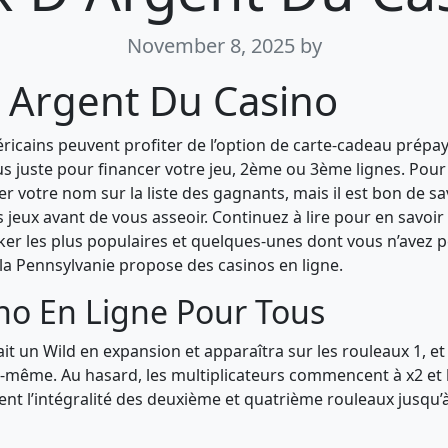
November 8, 2025
by
 Argent Du Casino
ricains peuvent profiter de l’option de carte-cadeau prépa
 juste pour financer votre jeu, 2ème ou 3ème lignes. Pour
 votre nom sur la liste des gagnants, mais il est bon de 
 jeux avant de vous asseoir. Continuez à lire pour en savoir 
ker les plus populaires et quelques-unes dont vous n’avez p
 la Pennsylvanie propose des casinos en ligne.
no En Ligne Pour Tous
ait un Wild en expansion et apparaîtra sur les rouleaux 1, et ic
lui-même. Au hasard, les multiplicateurs commencent à x2 et 
nt l’intégralité des deuxième et quatrième rouleaux jusqu’à 