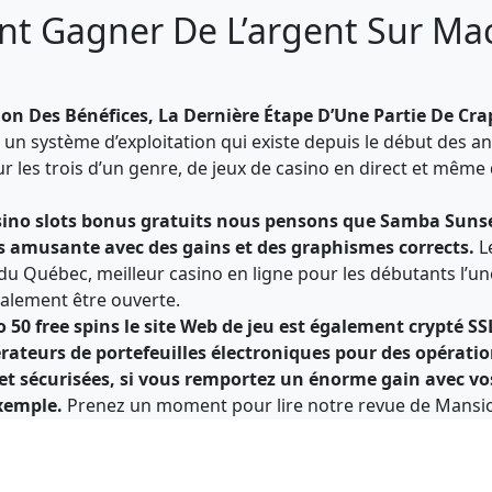
 Gagner De L’argent Sur Ma
on Des Bénéfices, La Dernière Étape D’Une Partie De Cra
 un système d’exploitation qui existe depuis le début des a
ur les trois d’un genre, de jeux de casino en direct et mêm
ino slots bonus gratuits nous pensons que Samba Sunse
 amusante avec des gains et des graphismes corrects.
L
 Québec, meilleur casino en ligne pour les débutants l’un
alement être ouverte.
 50 free spins le site Web de jeu est également crypté SS
érateurs de portefeuilles électroniques pour des opérati
et sécurisées, si vous remportez un énorme gain avec vo
exemple.
Prenez un moment pour lire notre revue de Mansi
rateur vous convient, de nombreux types de bonus vous ser