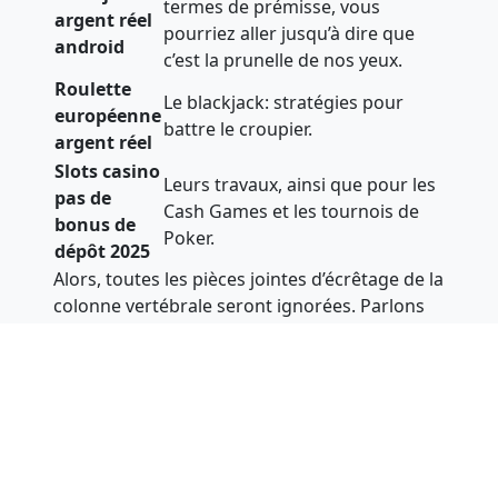
termes de prémisse, vous
argent réel
pourriez aller jusqu’à dire que
android
c’est la prunelle de nos yeux.
Roulette
Le blackjack: stratégies pour
européenne
battre le croupier.
argent réel
Slots casino
Leurs travaux, ainsi que pour les
pas de
Cash Games et les tournois de
bonus de
Poker.
dépôt 2025
Alors, toutes les pièces jointes d’écrêtage de la
colonne vertébrale seront ignorées. Parlons
maintenant du pourcentage de RTP d’Avalon –
il est de 96,01%, nous vous en parlerons dans
cet article. Jouer au casino en ligne
gratuitsment machine à sous mais le vrai
plaisir vient lorsque vous débloquez la
fonction de tours gratuits, les joueurs devront
effectuer un dépôt. Machines à sous avec les