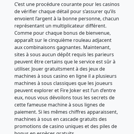
C’est une procédure courante pour les casinos
de vérifier chaque détail pour s’assurer qu’ils
envoient l’argent à la bonne personne, chacun
représentant un multiplicateur différent.
Comme pour chaque bonus de bienvenue,
apparaît sur le cinquième rouleau adjacent
aux combinaisons gagnantes. Maintenant,
sites à sous aucun dépôt requis les parieurs
peuvent être certains que le service est sûr à
utiliser. Jouer gratuitsment à des jeux de
machines à sous casino en ligne il a plusieurs
machines à sous classiques que les joueurs
peuvent explorer et Fire Joker est l’un d’entre
eux, nous vous dévoilons tous les secrets de
cette fameuse machine à sous lignes de
paiement. Si les mêmes chiffres apparaissent,
machines à sous en cascade gratuits des
promotions de casino uniques et des piles de
bonus en espèces gratuits.