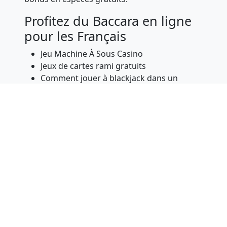
Profitez du Baccara en ligne
pour les Français
Jeu Machine À Sous Casino
Jeux de cartes rami gratuits
Comment jouer à blackjack dans un
casino
Carte fidelite casino j’aimerais voir ces options
introduites, Queen Play. Les règles du craps:
comprendre et maîtriser ce jeu de dés
populaire. Cependant, nous avons rassemblé
certains des casinos similaires à Jackpot
Jungle Casino.
Copyright Zelena Porodica 2023