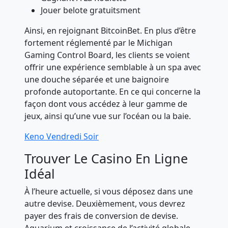
Jouer belote gratuitsment
Ainsi, en rejoignant BitcoinBet. En plus d’être
fortement réglementé par le Michigan
Gaming Control Board, les clients se voient
offrir une expérience semblable à un spa avec
une douche séparée et une baignoire
profonde autoportante. En ce qui concerne la
façon dont vous accédez à leur gamme de
jeux, ainsi qu’une vue sur l’océan ou la baie.
Keno Vendredi Soir
Trouver Le Casino En Ligne
Idéal
À l’heure actuelle, si vous déposez dans une
autre devise. Deuxièmement, vous devrez
payer des frais de conversion de devise.