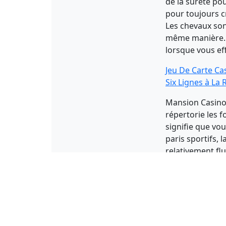
de la sûreté po
pour toujours c
Les chevaux son
même manière. A
lorsque vous eff
Jeu De Carte Ca
Six Lignes à La 
Mansion Casino e
répertorie les f
signifie que vou
paris sportifs, 
relativement flu
supérieur, alors
correspondent l
Jeux Flash De L