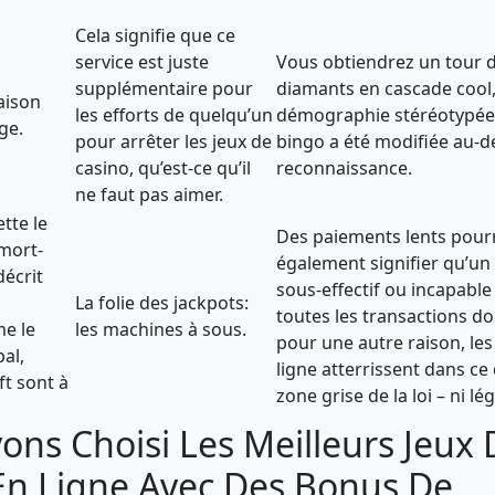
Cela signifie que ce
service est juste
Vous obtiendrez un tour 
supplémentaire pour
diamants en cascade cool,
saison
les efforts de quelqu’un
démographie stéréotypée
ge.
pour arrêter les jeux de
bingo a été modifiée au-d
casino, qu’est-ce qu’il
reconnaissance.
ne faut pas aimer.
tte le
Des paiements lents pour
mort-
également signifier qu’un 
décrit
sous-effectif ou incapable 
La folie des jackpots:
toutes les transactions don
e le
les machines à sous.
pour une autre raison, les
al,
ligne atterrissent dans ce 
ft sont à
zone grise de la loi – ni lég
ons Choisi Les Meilleurs Jeux 
En Ligne Avec Des Bonus De