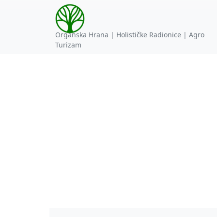
Organska Hrana | Holističke Radionice | Agro
Turizam