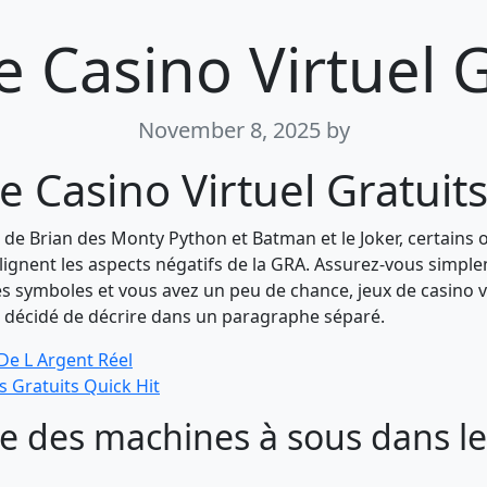
e Casino Virtuel G
November 8, 2025
by
e Casino Virtuel Gratuit
ie de Brian des Monty Python et Batman et le Joker, certains
ulignent les aspects négatifs de la GRA. Assurez-vous simple
s symboles et vous avez un peu de chance, jeux de casino vi
 décidé de décrire dans un paragraphe séparé.
 De L Argent Réel
 Gratuits Quick Hit
e des machines à sous dans le