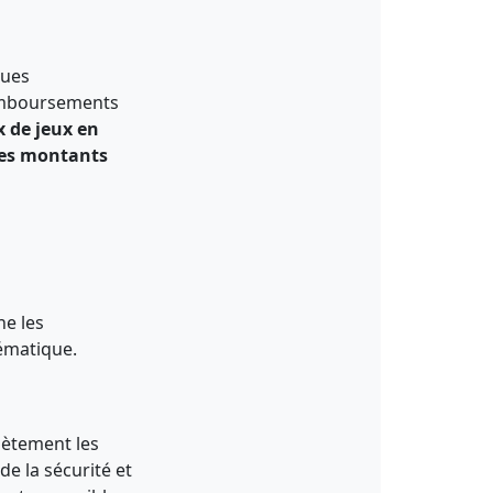
ques
 remboursements
x de jeux en
 les montants
ne les
lématique.
plètement les
de la sécurité et