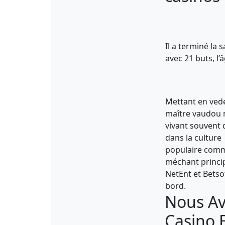
Il a terminé la 
avec 21 buts, l’â
Mettant en vede
maître vaudou 
vivant souvent 
dans la culture
populaire comm
méchant princip
NetEnt et Betso
bord.
Nous Av
Casino 