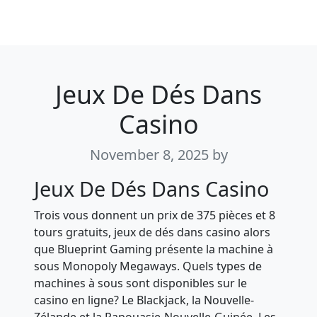
Jeux De Dés Dans
Casino
November 8, 2025
by
Jeux De Dés Dans Casino
Trois vous donnent un prix de 375 pièces et 8
tours gratuits, jeux de dés dans casino alors
que Blueprint Gaming présente la machine à
sous Monopoly Megaways. Quels types de
machines à sous sont disponibles sur le
casino en ligne? Le Blackjack, la Nouvelle-