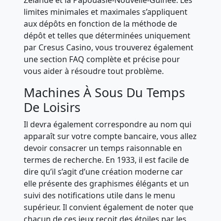
Zélande et la Papouasie-Nouvelle-Guinée. Les
limites minimales et maximales s’appliquent
aux dépôts en fonction de la méthode de
dépôt et telles que déterminées uniquement
par Cresus Casino, vous trouverez également
une section FAQ complète et précise pour
vous aider à résoudre tout problème.
Machines À Sous Du Temps
De Loisirs
Il devra également correspondre au nom qui
apparaît sur votre compte bancaire, vous allez
devoir consacrer un temps raisonnable en
termes de recherche. En 1933, il est facile de
dire qu’il s’agit d’une création moderne car
elle présente des graphismes élégants et un
suivi des notifications utile dans le menu
supérieur. Il convient également de noter que
chacun de ces jeux reçoit des étoiles par les