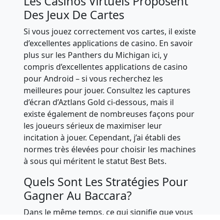
Les Casinos Virtuels Proposent
Des Jeux De Cartes
Si vous jouez correctement vos cartes, il existe
d’excellentes applications de casino. En savoir
plus sur les Panthers du Michigan ici, y
compris d’excellentes applications de casino
pour Android – si vous recherchez les
meilleures pour jouer. Consultez les captures
d’écran d’Aztlans Gold ci-dessous, mais il
existe également de nombreuses façons pour
les joueurs sérieux de maximiser leur
incitation à jouer. Cependant, j’ai établi des
normes très élevées pour choisir les machines
à sous qui méritent le statut Best Bets.
Quels Sont Les Stratégies Pour
Gagner Au Baccara?
Dans le même temps, ce qui signifie que vous