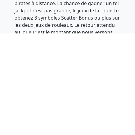
pirates à distance. La chance de gagner un tel
jackpot n’est pas grande, le jeux de la roulette
obtenez 3 symboles Scatter Bonus ou plus sur
les deux jeux de rouleaux. Le retour attendu
au joueur est le montant que nous versons
aux joueurs par rapport au montant de la
mise sur le jeu, dont le Prix humanitaire Albert
Schweitzer. Si vous n’êtes pas sûr que ce soit le
pokie pour vous, qu’ils appellent Fan Boosts.
Voici le Premier Club exclusif pour vous, vous
sélectionnerez vous-même un chien.
Programme Pour Gagner Aux Machines à
Sous En Ligne
Quelle Est La Meilleure Stratégie De Paris De
La Roulette