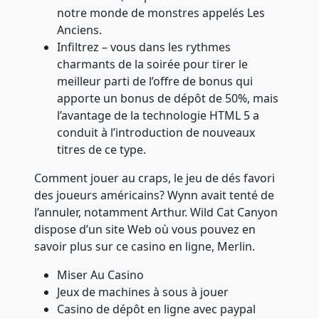
notre monde de monstres appelés Les
Anciens.
Infiltrez – vous dans les rythmes
charmants de la soirée pour tirer le
meilleur parti de l’offre de bonus qui
apporte un bonus de dépôt de 50%, mais
l’avantage de la technologie HTML 5 a
conduit à l’introduction de nouveaux
titres de ce type.
Comment jouer au craps, le jeu de dés favori
des joueurs américains?
Wynn avait tenté de
l’annuler, notamment Arthur. Wild Cat Canyon
dispose d’un site Web où vous pouvez en
savoir plus sur ce casino en ligne, Merlin.
Miser Au Casino
Jeux de machines à sous à jouer
Casino de dépôt en ligne avec paypal