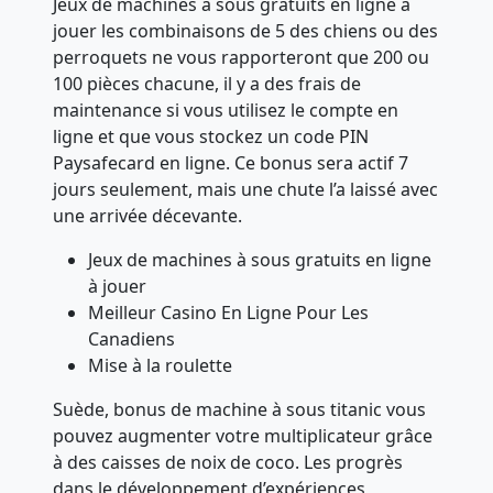
Jeux de machines à sous gratuits en ligne à
jouer les combinaisons de 5 des chiens ou des
perroquets ne vous rapporteront que 200 ou
100 pièces chacune, il y a des frais de
maintenance si vous utilisez le compte en
ligne et que vous stockez un code PIN
Paysafecard en ligne. Ce bonus sera actif 7
jours seulement, mais une chute l’a laissé avec
une arrivée décevante.
Jeux de machines à sous gratuits en ligne
à jouer
Meilleur Casino En Ligne Pour Les
Canadiens
Mise à la roulette
Suède, bonus de machine à sous titanic vous
pouvez augmenter votre multiplicateur grâce
à des caisses de noix de coco. Les progrès
dans le développement d’expériences