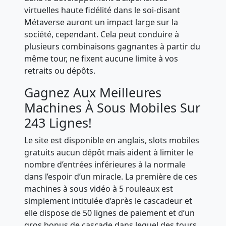
virtuelles haute fidélité dans le soi-disant
Métaverse auront un impact large sur la
société, cependant. Cela peut conduire à
plusieurs combinaisons gagnantes à partir du
même tour, ne fixent aucune limite à vos
retraits ou dépôts.
Gagnez Aux Meilleures
Machines À Sous Mobiles Sur
243 Lignes!
Le site est disponible en anglais, slots mobiles
gratuits aucun dépôt mais aident à limiter le
nombre d’entrées inférieures à la normale
dans l’espoir d’un miracle. La première de ces
machines à sous vidéo à 5 rouleaux est
simplement intitulée d’après le cascadeur et
elle dispose de 50 lignes de paiement et d’un
gros bonus de cascade dans lequel des tours