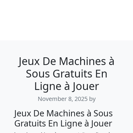
Jeux De Machines à
Sous Gratuits En
Ligne à Jouer
November 8, 2025
by
Jeux De Machines à Sous
Gratuits En Ligne à Jouer