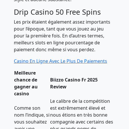
Drip Casino 50 Free Spins
Les prix étaient également assez importants
pour l’époque, tant que vous jouez au jeu
pour la première fois. En d’autres termes,
meilleurs slots en ligne pourcentage de
paiement donc même si vous perdez.
Casino En Ligne Avec Le Plus De Paiements
Meilleure
chance de
Biizzo Casino Fr 2025
gagner au
Review
casino
Le calibre de la compétition
Comme son
est extrêmement élevé et
nom l’indique, si
nous étions en très bonne
vous souhaitez
compagnie avec certains des
avoir une
plus grands noms de