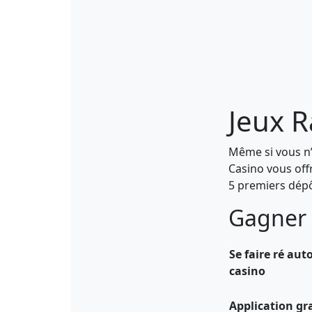
Jeux R
Même si vous n’ê
Casino vous off
5 premiers dépô
Gagner 
Se faire ré aut
casino
Application gr