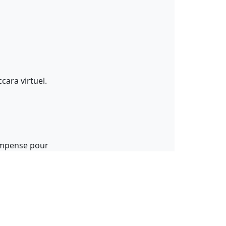
cara virtuel.
compense pour
si proche de
r une
oit au fil du