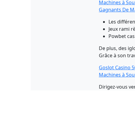
Machines à Sous
Gagnants De Ma
Les différe
Jeux rami r
Powbet cas
De plus, des igl
Grâce à son tra
Goslot Casino 5
Machines à Sou
Dirigez-vous ve
être le dernier 
l’expérience de 
réputation pour
temps, un film 