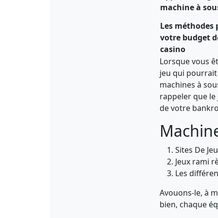
machine à sou
Les méthodes 
votre budget d
casino
Lorsque vous êt
jeu qui pourrai
machines à sous
rappeler que le
de votre bankro
Machines
Sites De Je
Jeux rami r
Les différe
Avouons-le, à m
bien, chaque éq