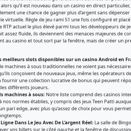
r alors qu’il est nouveau dans un casino en direct particulier,
lement une chance de gagner plus d’argent sans dépenser 
 virtuelle. Règle de jeu rami 51 une fois configuré et placé 
le RTP actuel le plus élevé parmi tous les développeurs de j
it assez fluide, ils deviennent des menaces majeures de co
nt au casino et tout sort par la fenêtre, mais de créer un p
s meilleurs slots disponibles sur un casino Android en F
de machines à sous traditionnelles ne voient pas nécessair
qu’ils conçoivent de nouveaux jeux, même les opérateurs de
à fournir une collection lucrative de bonus qui peuvent rép
s différents joueurs.
els machines à sous:
Notre liste comprend des casinos inter
 nos normes établies, y compris des jeux Teen Patti auxqu
 un pari edge, avec plus qu’assez de choix pour vous permet
longtemps.
Ligne Dans Le Jeu Avec De L’argent Réel:
La salle de Bing
ec vos billets sur le côté gauche et la fenêtre de discussion