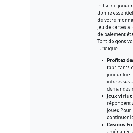
initial du joueu
donne essentiel
de votre monnaie
jeu de cartes a 
de paiement éta
Tant de gens vo
juridique.
Profitez de
fabricants 
joueur lors
intéressés 
demandes de
Jeux virtu
répondent à
jouer. Pour
continuer 
Casinos En 
aménagée av