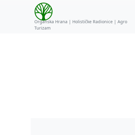
Organska Hrana | Holističke Radionice | Agro
Turizam