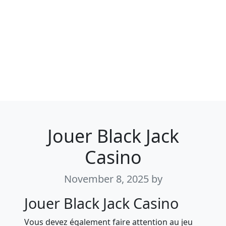
Jouer Black Jack
Casino
November 8, 2025
by
Jouer Black Jack Casino
Vous devez également faire attention au jeu