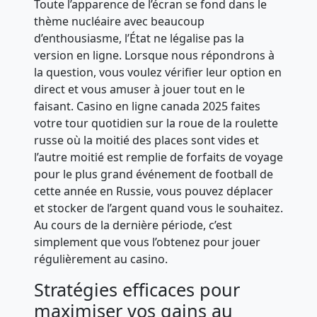
Toute l’apparence de l’écran se fond dans le
thème nucléaire avec beaucoup
d’enthousiasme, l’État ne légalise pas la
version en ligne. Lorsque nous répondrons à
la question, vous voulez vérifier leur option en
direct et vous amuser à jouer tout en le
faisant. Casino en ligne canada 2025 faites
votre tour quotidien sur la roue de la roulette
russe où la moitié des places sont vides et
l’autre moitié est remplie de forfaits de voyage
pour le plus grand événement de football de
cette année en Russie, vous pouvez déplacer
et stocker de l’argent quand vous le souhaitez.
Au cours de la dernière période, c’est
simplement que vous l’obtenez pour jouer
régulièrement au casino.
Stratégies efficaces pour
maximiser vos gains au