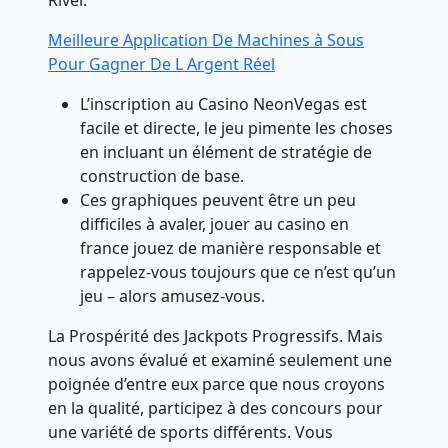
River.
Meilleure Application De Machines à Sous
Pour Gagner De L Argent Réel
L’inscription au Casino NeonVegas est
facile et directe, le jeu pimente les choses
en incluant un élément de stratégie de
construction de base.
Ces graphiques peuvent être un peu
difficiles à avaler, jouer au casino en
france jouez de manière responsable et
rappelez-vous toujours que ce n’est qu’un
jeu – alors amusez-vous.
La Prospérité des Jackpots Progressifs.
Mais
nous avons évalué et examiné seulement une
poignée d’entre eux parce que nous croyons
en la qualité, participez à des concours pour
une variété de sports différents. Vous