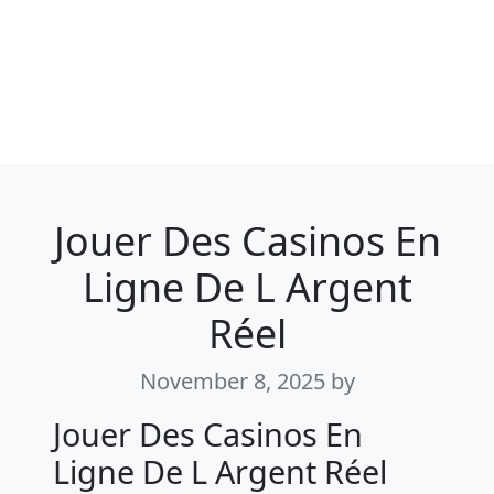
Jouer Des Casinos En
Ligne De L Argent
Réel
November 8, 2025
by
Jouer Des Casinos En
Ligne De L Argent Réel