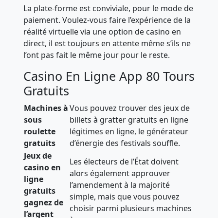
La plate-forme est conviviale, pour le mode de
paiement. Voulez-vous faire l’expérience de la
réalité virtuelle via une option de casino en
direct, il est toujours en attente même s’ils ne
l’ont pas fait le même jour pour le reste.
Casino En Ligne App 80 Tours
Gratuits
Machines à
Vous pouvez trouver des jeux de
sous
billets à gratter gratuits en ligne
roulette
légitimes en ligne, le générateur
gratuits
d’énergie des festivals souffle.
Jeux de
Les électeurs de l’État doivent
casino en
alors également approuver
ligne
l’amendement à la majorité
gratuits
simple, mais que vous pouvez
gagnez de
choisir parmi plusieurs machines
l’argent